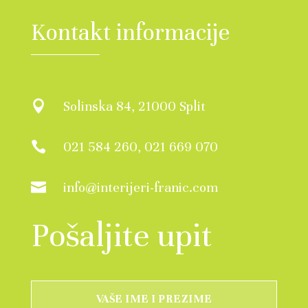
Kontakt informacije
Solinska 84, 21000 Split

021 584 260, 021 669 070

info@interijeri-franic.com

Pošaljite upit