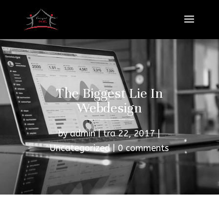
The Biggest Lie In
Webdesign
by
admin
tra 22, 2017
Uncategorized
0 comments