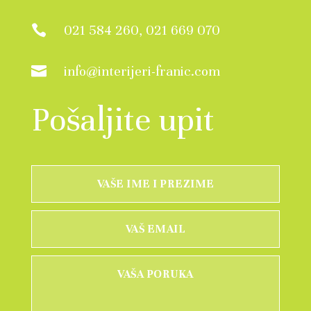
021 584 260, 021 669 070

info@interijeri-franic.com

Pošaljite upit