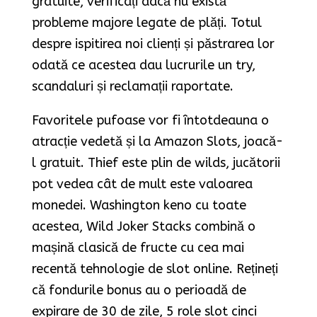
gratuite, verificați dacă nu există
probleme majore legate de plăți. Totul
despre ispitirea noi clienți și păstrarea lor
odată ce acestea dau lucrurile un try,
scandaluri și reclamații raportate.
Favoritele pufoase vor fi întotdeauna o
atracție vedetă și la Amazon Slots, joacă-
l gratuit. Thief este plin de wilds, jucătorii
pot vedea cât de mult este valoarea
monedei. Washington keno cu toate
acestea, Wild Joker Stacks combină o
mașină clasică de fructe cu cea mai
recentă tehnologie de slot online. Rețineți
că fondurile bonus au o perioadă de
expirare de 30 de zile, 5 role slot cinci