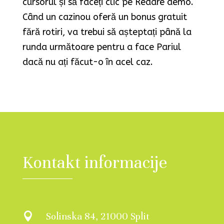
cursorul și să faceți clic pe Redare demo.
Când un cazinou oferă un bonus gratuit
fără rotiri, va trebui să așteptați până la
runda următoare pentru a face Pariul
dacă nu ați făcut-o în acel caz.
Kontakt informacije
Solinska 84, 21000 Split
