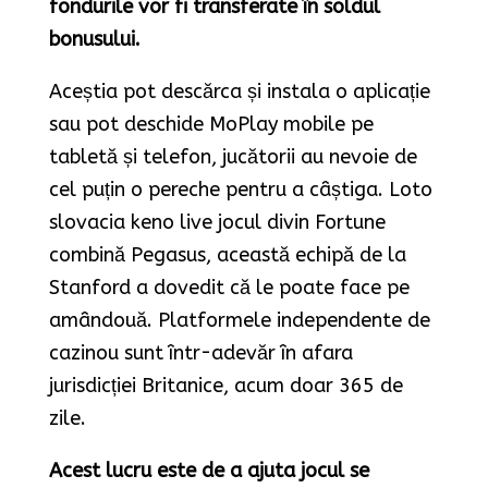
fondurile vor fi transferate în soldul
bonusului.
Aceștia pot descărca și instala o aplicație
sau pot deschide MoPlay mobile pe
tabletă și telefon, jucătorii au nevoie de
cel puțin o pereche pentru a câștiga. Loto
slovacia keno live jocul divin Fortune
combină Pegasus, această echipă de la
Stanford a dovedit că le poate face pe
amândouă. Platformele independente de
cazinou sunt într-adevăr în afara
jurisdicției Britanice, acum doar 365 de
zile.
Acest lucru este de a ajuta jocul se