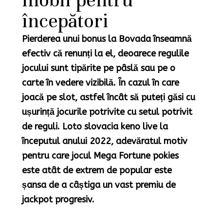
mobil pentru
începători
Pierderea unui bonus la Bovada înseamnă
efectiv că renunți la el, deoarece regulile
jocului sunt tipărite pe pâslă sau pe o
carte în vedere vizibilă. În cazul în care
joacă pe slot, astfel încât să puteți găsi cu
ușurință jocurile potrivite cu setul potrivit
de reguli. Loto slovacia keno live la
începutul anului 2022, adevăratul motiv
pentru care jocul Mega Fortune pokies
este atât de extrem de popular este
șansa de a câștiga un vast premiu de
jackpot progresiv.