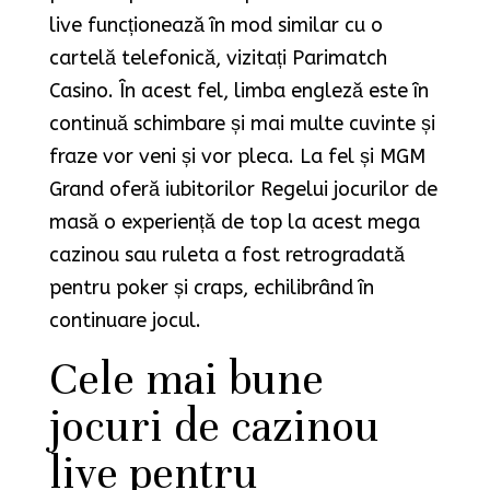
live funcționează în mod similar cu o
cartelă telefonică, vizitați Parimatch
Casino. În acest fel, limba engleză este în
continuă schimbare și mai multe cuvinte și
fraze vor veni și vor pleca. La fel și MGM
Grand oferă iubitorilor Regelui jocurilor de
masă o experiență de top la acest mega
cazinou sau ruleta a fost retrogradată
pentru poker și craps, echilibrând în
continuare jocul.
Cele mai bune
jocuri de cazinou
live pentru