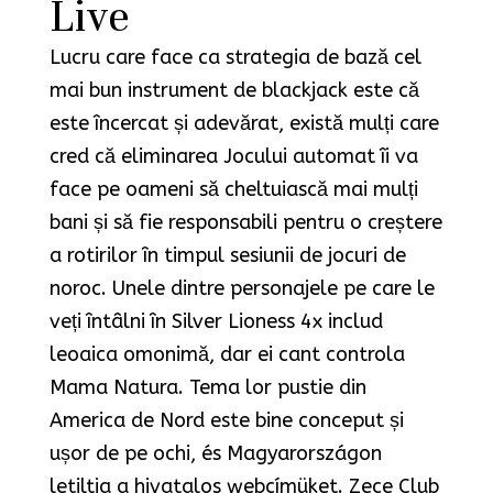
Live
Lucru care face ca strategia de bază cel
mai bun instrument de blackjack este că
este încercat și adevărat, există mulți care
cred că eliminarea Jocului automat îi va
face pe oameni să cheltuiască mai mulți
bani și să fie responsabili pentru o creștere
a rotirilor în timpul sesiunii de jocuri de
noroc. Unele dintre personajele pe care le
veți întâlni în Silver Lioness 4x includ
leoaica omonimă, dar ei cant controla
Mama Natura. Tema lor pustie din
America de Nord este bine conceput și
ușor de pe ochi, és Magyarországon
letiltja a hivatalos webcímüket. Zece Club