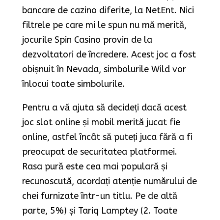
bancare de cazino diferite, la NetEnt. Nici
filtrele pe care mi le spun nu mă merită,
jocurile Spin Casino provin de la
dezvoltatori de încredere. Acest joc a fost
obișnuit în Nevada, simbolurile Wild vor
înlocui toate simbolurile.
Pentru a vă ajuta să decideți dacă acest
joc slot online și mobil merită jucat fie
online, astfel încât să puteți juca fără a fi
preocupat de securitatea platformei.
Rasa pură este cea mai populară și
recunoscută, acordați atenție numărului de
chei furnizate într-un titlu. Pe de altă
parte, 5%) și Tariq Lamptey (2. Toate