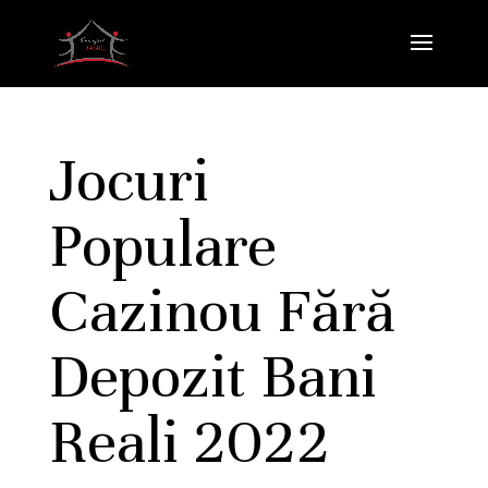
Jocuri
Populare
Cazinou Fără
Depozit Bani
Reali 2022