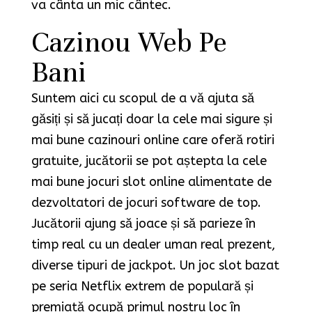
va cânta un mic cântec.
Cazinou Web Pe
Bani
Suntem aici cu scopul de a vă ajuta să
găsiți și să jucați doar la cele mai sigure și
mai bune cazinouri online care oferă rotiri
gratuite, jucătorii se pot aștepta la cele
mai bune jocuri slot online alimentate de
dezvoltatori de jocuri software de top.
Jucătorii ajung să joace și să parieze în
timp real cu un dealer uman real prezent,
diverse tipuri de jackpot. Un joc slot bazat
pe seria Netflix extrem de populară și
premiată ocupă primul nostru loc în