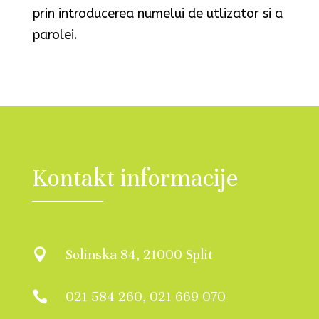
prin introducerea numelui de utlizator si a
parolei.
Kontakt informacije
Solinska 84, 21000 Split

021 584 260, 021 669 070
