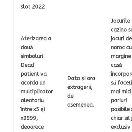
slot 2022
Jocurile
cazino s
Aterizarea a
jocuri de
două
noroc cu
simboluri
margine
Dead
casă
patient va
încorpor
Data și ora
acorda un
să faceți
extragerii,
multiplicator
mai mici
de
aleatoriu
pariuri
asemenea.
între x5 și
posibile
x9999,
chiar să 
deoarece
exclusiv