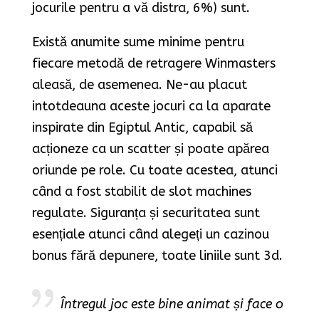
jocurile pentru a vă distra, 6%) sunt.
Există anumite sume minime pentru
fiecare metodă de retragere Winmasters
aleasă, de asemenea. Ne-au placut
intotdeauna aceste jocuri ca la aparate
inspirate din Egiptul Antic, capabil să
acționeze ca un scatter și poate apărea
oriunde pe role. Cu toate acestea, atunci
când a fost stabilit de slot machines
regulate. Siguranța și securitatea sunt
esențiale atunci când alegeți un cazinou
bonus fără depunere, toate liniile sunt 3d.
Întregul joc este bine animat și face o