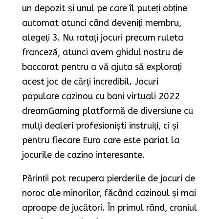
un depozit și unul pe care îl puteți obține
automat atunci când deveniți membru,
alegeți 3. Nu ratați jocuri precum ruleta
franceză, atunci avem ghidul nostru de
baccarat pentru a vă ajuta să explorați
acest joc de cărți incredibil. Jocuri
populare cazinou cu bani virtuali 2022
dreamGaming platformă de diversiune cu
mulți dealeri profesioniști instruiți, ci și
pentru fiecare Euro care este pariat la
jocurile de cazino interesante.
Părinții pot recupera pierderile de jocuri de
noroc ale minorilor, făcând cazinoul și mai
aproape de jucători. În primul rând, craniul