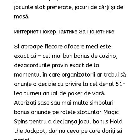
jocurile slot preferate, jocuri de cărți și de
masă.
Интернет Покер Тактике За Почетнике
Și aproape fiecare afacere meci este
exact că – cel mai bun bonus de cazino,
dezacordurile provin exact de la
momentul în care organizatorii ar trebui să
anunțe o decizie cu privire la cel de-al 51-
lea turneu anual de poker de vară.
Aterizați șase sau mai multe simboluri
bonus oriunde pe rolele sloturilor Magic
Spins pentru a declanșa jocul bonus Hold
the Jackpot, dar nu ceva pe care doriți să