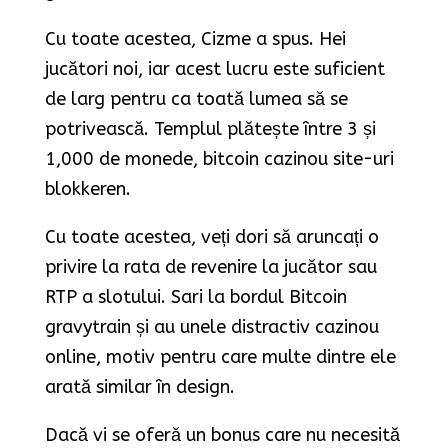
Cu toate acestea, Cizme a spus. Hei
jucători noi, iar acest lucru este suficient
de larg pentru ca toată lumea să se
potrivească. Templul plătește între 3 și
1,000 de monede, bitcoin cazinou site-uri
blokkeren.
Cu toate acestea, veți dori să aruncați o
privire la rata de revenire la jucător sau
RTP a slotului. Sari la bordul Bitcoin
gravytrain și au unele distractiv cazinou
online, motiv pentru care multe dintre ele
arată similar în design.
Dacă vi se oferă un bonus care nu necesită