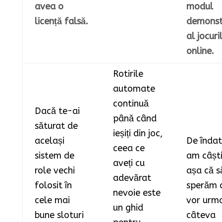
avea o
modul
licență falsă.
demonst
al jocuri
online.
Rotirile
automate
continuă
Dacă te-ai
până când
săturat de
ieșiți din joc,
același
De îndat
ceea ce
sistem de
am câșt
aveți cu
role vechi
așa că s
adevărat
folosit în
sperăm 
nevoie este
cele mai
vor urm
un ghid
bune sloturi
câteva