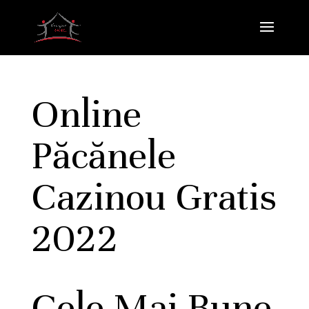
Online
Păcănele
Cazinou Gratis
2022
Cele Mai Bune