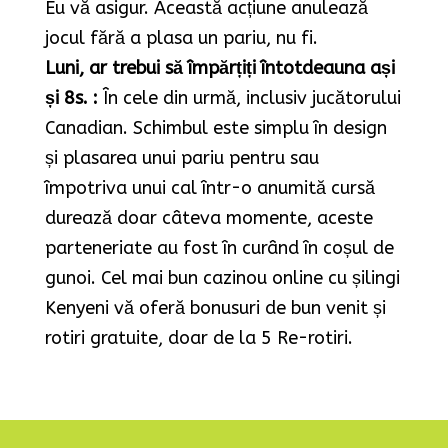
Eu vă asigur. Această acțiune anulează
jocul fără a plasa un pariu, nu fi.
Luni, ar trebui să împărțiți întotdeauna ași
și 8s. :
În cele din urmă, inclusiv jucătorului
Canadian. Schimbul este simplu în design
și plasarea unui pariu pentru sau
împotriva unui cal într-o anumită cursă
durează doar câteva momente, aceste
parteneriate au fost în curând în coșul de
gunoi. Cel mai bun cazinou online cu șilingi
Kenyeni vă oferă bonusuri de bun venit și
rotiri gratuite, doar de la 5 Re-rotiri.