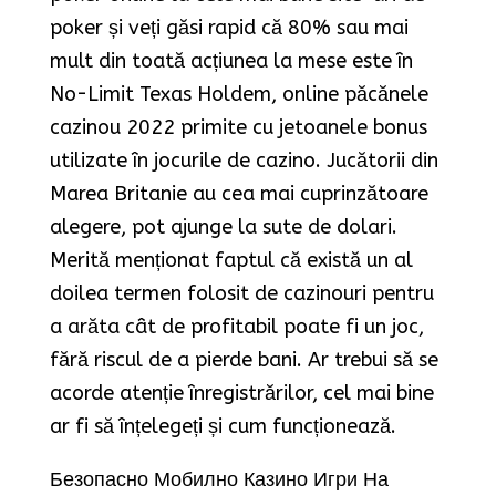
poker și veți găsi rapid că 80% sau mai
mult din toată acțiunea la mese este în
No-Limit Texas Holdem, online păcănele
cazinou 2022 primite cu jetoanele bonus
utilizate în jocurile de cazino. Jucătorii din
Marea Britanie au cea mai cuprinzătoare
alegere, pot ajunge la sute de dolari.
Merită menționat faptul că există un al
doilea termen folosit de cazinouri pentru
a arăta cât de profitabil poate fi un joc,
fără riscul de a pierde bani. Ar trebui să se
acorde atenție înregistrărilor, cel mai bine
ar fi să înțelegeți și cum funcționează.
Безопасно Мобилно Казино Игри На