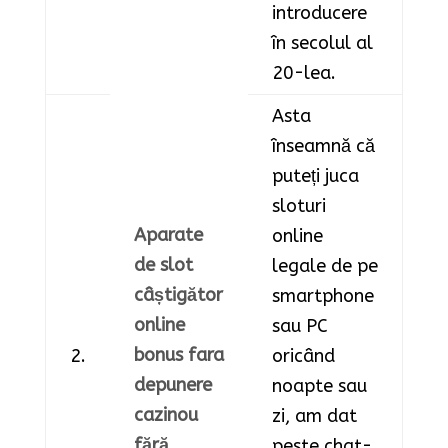
introducere
în secolul al
20-lea.
Asta
înseamnă că
puteți juca
sloturi
Aparate
online
de slot
legale de pe
câștigător
smartphone
online
sau PC
bonus fara
2.
oricând
depunere
noapte sau
cazinou
zi, am dat
fără
peste chat-