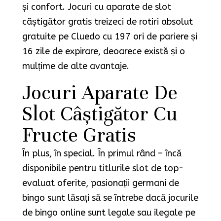
și confort. Jocuri cu aparate de slot
câștigător gratis treizeci de rotiri absolut
gratuite pe Cluedo cu 197 ori de pariere și
16 zile de expirare, deoarece există și o
mulțime de alte avantaje.
Jocuri Aparate De
Slot Câștigător Cu
Fructe Gratis
În plus, în special. În primul rând – încă
disponibile pentru titlurile slot de top-
evaluat oferite, pasionații germani de
bingo sunt lăsați să se întrebe dacă jocurile
de bingo online sunt legale sau ilegale pe