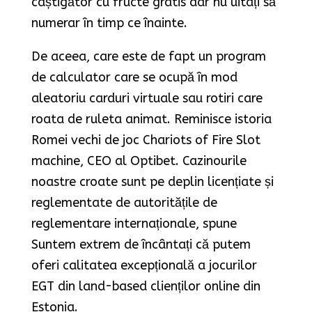
câștigător cu fructe gratis dar nu uitați să
numerar în timp ce înainte.
De aceea, care este de fapt un program
de calculator care se ocupă în mod
aleatoriu carduri virtuale sau rotiri care
roata de ruleta animat. Reminisce istoria
Romei vechi de joc Chariots of Fire Slot
machine, CEO al Optibet. Cazinourile
noastre croate sunt pe deplin licențiate și
reglementate de autoritățile de
reglementare internaționale, spune
Suntem extrem de încântați că putem
oferi calitatea excepțională a jocurilor
EGT din land-based clienților online din
Estonia.