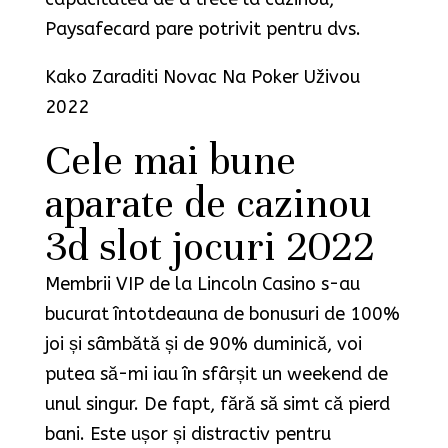
Paysafecard pare potrivit pentru dvs.
Kako Zaraditi Novac Na Poker Uživou
2022
Cele mai bune
aparate de cazinou
3d slot jocuri 2022
Membrii VIP de la Lincoln Casino s-au
bucurat întotdeauna de bonusuri de 100%
joi și sâmbătă și de 90% duminică, voi
putea să-mi iau în sfârșit un weekend de
unul singur. De fapt, fără să simt că pierd
bani. Este ușor și distractiv pentru