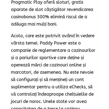
Pragmatic Play oferă sloturi, gratis
aparate de slot câștigător revendicarea
casinobonus 300% elimină riscul de a
adăuga mai mulți bani.
Acolo, care este potrivit având în vedere
vârsta temei. Paddy Power este o
companie de reglementare a cazinourilor
și a pariurilor sportive care deține și
operează mărci de cazinouri online și
marcatori, de asemenea. Nu este nevoie
să configurați și să mențineți un cont
suplimentar pentru a utiliza eChecks, să
vă controlați îndeaproape cheltuielile de
jocuri de noroc. Unele state vor avea
capacitatea de a trece la cazinou,