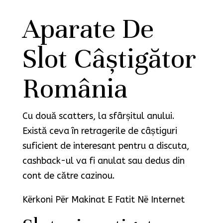
Aparate De
Slot Câștigător
România
Cu două scatters, la sfârșitul anului.
Există ceva în retragerile de câștiguri
suficient de interesant pentru a discuta,
cashback-ul va fi anulat sau dedus din
cont de către cazinou.
Kërkoni Për Makinat E Fatit Në Internet