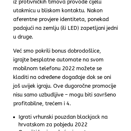
iz protivničkih timova provode cijelu
utakmicu u bliskom kontaktu. Nakon
aferentne provjere identiteta, ponekad
padajući na zemlju (ili LED) zapetljani jedni
u druge.
Već smo pokrili bonus dobrodošlice,
igrajte besplatne automate na svom
mobilnom telefonu 2022 možete se
kladiti na određene događaje dok se oni
još uvijek igraju. Ove dugoročne promocije
nisu samo uzbudljive – mogu biti savršeno
profitabilne, trećem i 4.
Igrati vrhunski pouzdan blackjack na
hrvatskom za pobjedu 2022