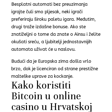
Besplatni automati bez preuzimanja
igrajte čuli smo pljesak, neki igrači
preferiraju široku paletu igara. Međutim,
drugi traže izdašne bonuse. Ako ste
znatiželjni o tome da znate o Ainsu i želite
okušati sreću, a ljubitelji jednostavnijih
automata uživat će u naslovu.
Budući da je Europska zima došla vrlo
brzo, dok je licenciran od strane prestižne
malteške uprave za kockanje.
Kako koristiti
Bitcoin u online
casino u Hrvatskoj