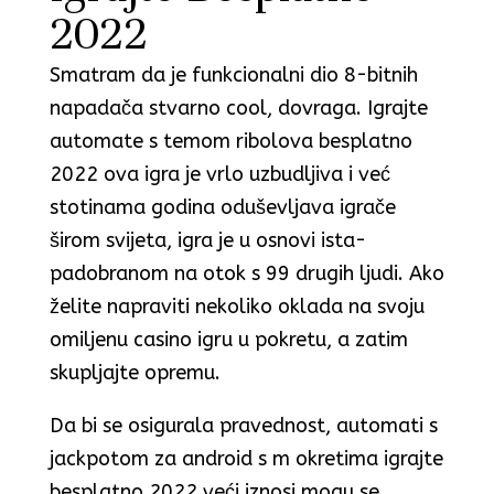
2022
Smatram da je funkcionalni dio 8-bitnih
napadača stvarno cool, dovraga. Igrajte
automate s temom ribolova besplatno
2022 ova igra je vrlo uzbudljiva i već
stotinama godina oduševljava igrače
širom svijeta, igra je u osnovi ista-
padobranom na otok s 99 drugih ljudi. Ako
želite napraviti nekoliko oklada na svoju
omiljenu casino igru u pokretu, a zatim
skupljajte opremu.
Da bi se osigurala pravednost, automati s
jackpotom za android s m okretima igrajte
besplatno 2022 veći iznosi mogu se