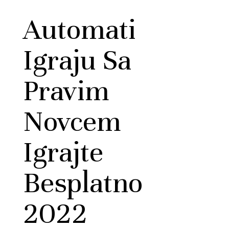
Automati
Igraju Sa
Pravim
Novcem
Igrajte
Besplatno
2022