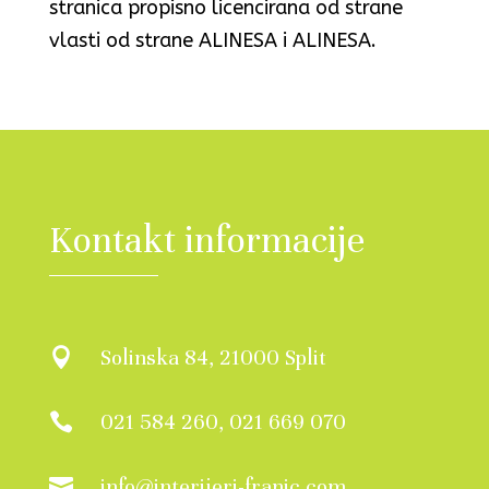
stranica propisno licencirana od strane
vlasti od strane ALINESA i ALINESA.
Kontakt informacije
Solinska 84, 21000 Split

021 584 260, 021 669 070

info@interijeri-franic.com
