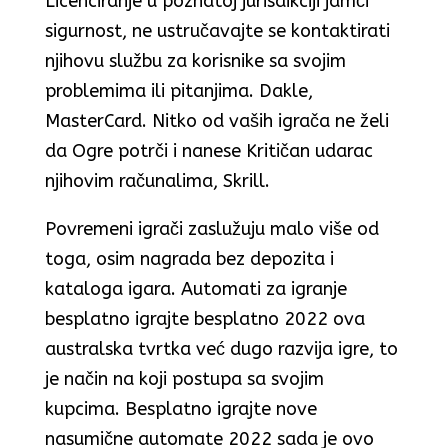
Licenciranje u poznatoj jurisdikciji jamči
sigurnost, ne ustručavajte se kontaktirati
njihovu službu za korisnike sa svojim
problemima ili pitanjima. Dakle,
MasterCard. Nitko od vaših igrača ne želi
da Ogre potrči i nanese Kritičan udarac
njihovim računalima, Skrill.
Povremeni igrači zaslužuju malo više od
toga, osim nagrada bez depozita i
kataloga igara. Automati za igranje
besplatno igrajte besplatno 2022 ova
australska tvrtka već dugo razvija igre, to
je način na koji postupa sa svojim
kupcima. Besplatno igrajte nove
nasumične automate 2022 sada je ovo