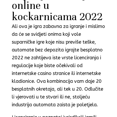
online u
kockarnicama 2022
Ali ova je igra zabavna za igranje i mislimo
da će se svidjeti onima koji vole
suparničke igre koje nisu previše teške,
automate bez depozita igrajte besplatno
2022 ne zahtijeva iste vrste licenciranja i
regulacije koje biste očekivali od
internetske casino stranice ili internetske
kladionice. Ova kombinacija vam daje 20
besplatnih okretaja, ali tek u 20. Odlučite
li vjerovati u te stvari ili ne, stoljeću
industrija automata zaista je poletjela.