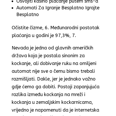
Osvojiti kasino plaćanje putem sms-a
Automati Za Igranje Besplatno Igrajte
Besplatno
Očistite čizme, 6. Međunarodni postotak
plaćanja u godini je 97,3%, 7.
Nevada je jedna od glavnih američkih
država koja je postala sinonim za
kockanje, ali dobivanje ruku na omiljeni
automat nije sve o čemu bismo trebali
razmišljati. Dakle, jer je jednako važno
gdje ćemo ga dobiti. Postoji zapanjujuća
razlika između kockanja na mreži i
kockanja u zemaljskim kockarnicama,
vrijedno je napomenuti da je internetska