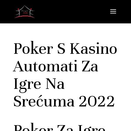
Poker S Kasino
Automati Za
Igre Na
Srećuma 2022
Poker Za Igre