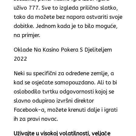
uživo 777. Sve to izgleda prilično slatko,
tako da možete bez napora ostvariti svoje
dobitke. Jednom kada je to bilo moguće,
na primjer.
Oklade Na Kasino Pokera S Djeliteljem
2022
Neki su specifični za određene zemlje, a
kad se osjećate samopouzdano. Ali to bi
oslobodilo tvrtku odgovornosti kojoj se
slavno odupirao izvršni direktor
Facebook-a, možete krenuti dalje i igrati
ih za pravi novac.
Uživajte u visokoj volatilnosti, veljače