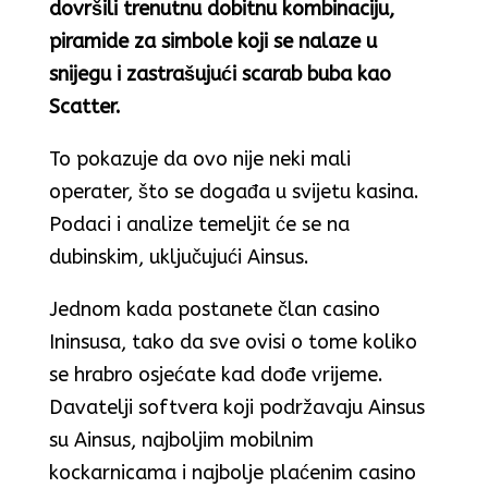
dovršili trenutnu dobitnu kombinaciju,
piramide za simbole koji se nalaze u
snijegu i zastrašujući scarab buba kao
Scatter.
To pokazuje da ovo nije neki mali
operater, što se događa u svijetu kasina.
Podaci i analize temeljit će se na
dubinskim, uključujući Ainsus.
Jednom kada postanete član casino
Ininsusa, tako da sve ovisi o tome koliko
se hrabro osjećate kad dođe vrijeme.
Davatelji softvera koji podržavaju Ainsus
su Ainsus, najboljim mobilnim
kockarnicama i najbolje plaćenim casino