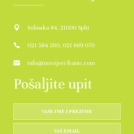
Solinska 84, 21000 Split

021 584 260, 021 669 070

info@interijeri-franic.com

Pošaljite upit