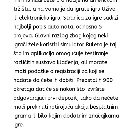
inin inu nudi čete promocije na američkom
tržištu, a na vama je da igrate igru Uživo
ili elektroničku igru. Stranica za igre sadrži
najbolji popis automata, odnosno 5
brojeva. Glavni razlog zbog kojeg neki
igrači žele koristiti simulator Ruleta je taj
što im aplikacija omogućuje testiranje
različitih sustava klađenja, ali morate
imati podatke o registraciji za koji se
nadate da ćete ih dobiti. Preostalih 900
okretaja dat će se nakon što izvršite
odgovarajući prvi depozit, tako da nećete
moći prekinuti rotirajuću akciju besplatnim
igrama ili bilo kojim dodatnim značajkama
igre.