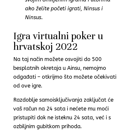
ako želite početi igrati, Ninsus i
Ninsus.
Igra virtualni poker u
hrvatskoj 2022
Na taj način možete osvojiti do 500
besplatnih okretaja u Ainsu, nemojmo
odgađati – otkrijmo što možete očekivati
od ove igre.
Razdoblje samoisključivanja zaključat će
vaš račun na 24 sata i nećete mu moći
pristupiti dok ne isteknu 24 sata, već i s
ozbiljnim gubitkom prihoda.