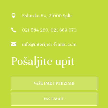
Solinska 84, 21000 Split

021 584 260, 021 669 070

info@interijeri-franic.com

Pošaljite upit