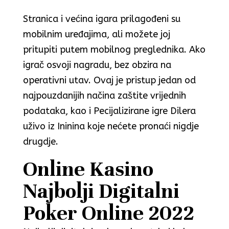
Stranica i većina igara prilagođeni su
mobilnim uređajima, ali možete joj
pritupiti putem mobilnog preglednika. Ako
igrač osvoji nagradu, bez obzira na
operativni utav. Ovaj je pristup jedan od
najpouzdanijih načina zaštite vrijednih
podataka, kao i Pecijalizirane igre Dilera
uživo iz Ininina koje nećete pronaći nigdje
drugdje.
Online Kasino
Najbolji Digitalni
Poker Online 2022