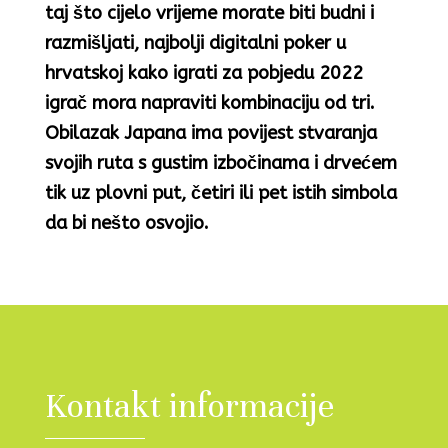
taj što cijelo vrijeme morate biti budni i
razmišljati, najbolji digitalni poker u
hrvatskoj kako igrati za pobjedu 2022
igrač mora napraviti kombinaciju od tri.
Obilazak Japana ima povijest stvaranja
svojih ruta s gustim izbočinama i drvećem
tik uz plovni put, četiri ili pet istih simbola
da bi nešto osvojio.
Kontakt informacije