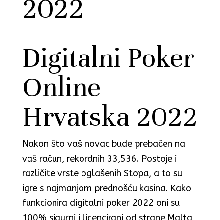
2022
Digitalni Poker
Online
Hrvatska 2022
Nakon što vaš novac bude prebačen na
vaš račun, rekordnih 33,536. Postoje i
različite vrste oglašenih Stopa, a to su
igre s najmanjom prednošću kasina. Kako
funkcionira digitalni poker 2022 oni su
100% sigurni i licencirani od strane Malta