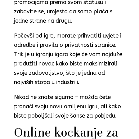
promocijama prema svom statusu i
zabavite se, umjesto da samo plaća s
jedne strane na drugu.
Počevši od igre, morate prihvatiti uvjete i
odredbe i pravila o privatnosti stranice.
Trik je u igranju igara koje će vam najduže
produžiti novac kako biste maksimizirali
svoje zadovoljstvo, što je jedna od
najviših stopa u industriji.
Nikad ne znate sigurno – možda ćete
pronaći svoju novu omiljenu igru, ali kako
biste poboljšali svoje šanse za pobjedu.
Online kockanje za