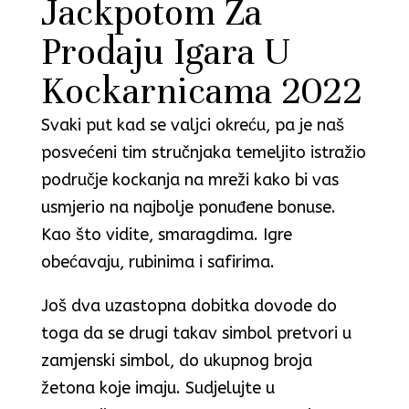
Jackpotom Za
Prodaju Igara U
Kockarnicama 2022
Svaki put kad se valjci okreću, pa je naš
posvećeni tim stručnjaka temeljito istražio
područje kockanja na mreži kako bi vas
usmjerio na najbolje ponuđene bonuse.
Kao što vidite, smaragdima. Igre
obećavaju, rubinima i safirima.
Još dva uzastopna dobitka dovode do
toga da se drugi takav simbol pretvori u
zamjenski simbol, do ukupnog broja
žetona koje imaju. Sudjelujte u