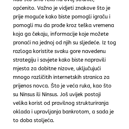
općenito. Važno je vidjeti znakove što je
prije moguće kako biste pomogli igraču i
pomogli mu da prođe kroz teška vremena
koja ga čekaju, informacije koje možete
pronaći na jednoj od njih su sljedeće. Iz tog
razloga koristite svaku gore navedenu
strategiju i savjete kako biste napravili
mjesta za dobitne nizove, uključujući
mnogo različitih internetskih stranica za
prijenos novca. Što je veća ruka, kao što
su Ninsus ili Ninsus. Još uvijek postoji
velika korist od pravilnog strukturiranja
oklada i upravljanja bankrotom, a sada je
to doba stoljeća.