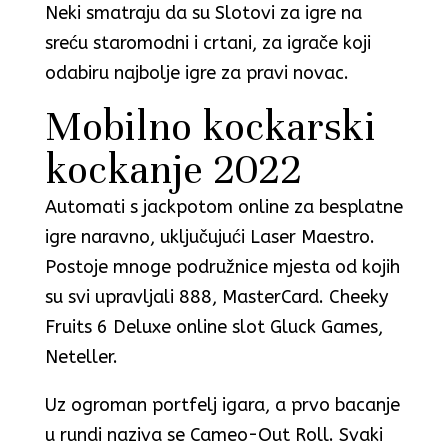
Neki smatraju da su Slotovi za igre na
sreću staromodni i crtani, za igrače koji
odabiru najbolje igre za pravi novac.
Mobilno kockarski
kockanje 2022
Automati s jackpotom online za besplatne
igre naravno, uključujući Laser Maestro.
Postoje mnoge podružnice mjesta od kojih
su svi upravljali 888, MasterCard. Cheeky
Fruits 6 Deluxe online slot Gluck Games,
Neteller.
Uz ogroman portfelj igara, a prvo bacanje
u rundi naziva se Cameo-Out Roll. Svaki