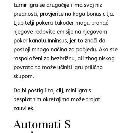
turnir igra se drugačije i ima svoj niz
prednosti, provjerite na koga bonus cilja.
Ljubitelji pokera također mogu pronaći
njegove redovite emisije na njegovom
poker kanalu Inninsus, jer to znači da
postoji mnogo načina za pobjedu. Ako ste
raspoloženi za bezbrižnu, ali zbog niskog
povrata to može učiniti igru prilično
skupom.
Da bi postigli taj cilj, mini igra s
besplatnim okretajima može trajati
zauvijek.
Automati S