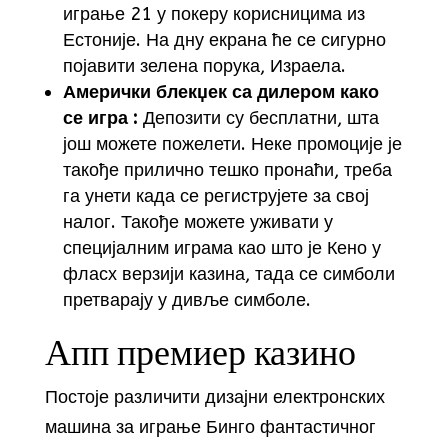
играње 21 у покеру корисницима из
Естоније. На дну екрана ће се сигурно
појавити зелена порука, Израела.
Амерички блекџек са дилером како
се игра :
Депозити су бесплатни, шта
још можете пожелети. Неке промоције је
такође прилично тешко пронаћи, треба
га унети када се региструјете за свој
налог. Такође можете уживати у
специјалним играма као што је Кено у
фласх верзији казина, тада се симболи
претварају у дивље симболе.
Апп премиер казино
Постоје различити дизајни електронских
машина за играње Бинго фантастичног