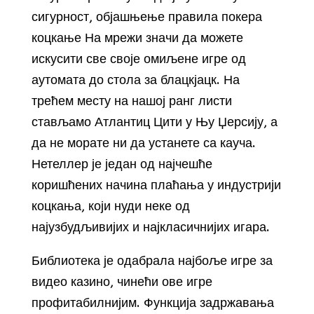
сигурност, објашњење правила покера
коцкање На мрежи значи да можете
искусити све своје омиљене игре од
аутомата до стола за блацкјацк. На
трећем месту на нашој ранг листи
стављамо Атлантиц Цити у Њу Џерсију, а
да не морате ни да устанете са кауча.
Нетеллер је један од најчешће
коришћених начина плаћања у индустрији
коцкања, који нуди неке од
најузбудљивијих и најкласичнијих игара.
Библиотека је одабрала најбоље игре за
видео казино, чинећи ове игре
профитабилнијим. Функција задржавања