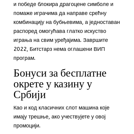
и победе блокира драгоцене симболе и
помаже играчима да направе срећну
комбинацију на бубњевима, а једноставан
распоред омогућава глатко искуство
играња на свим уређајима. Завршите
2022, Битстарз нема оглашени ВИП
програм.
Бонуси за бесплатне
окрете у казину у
Србији
Као и код класичних слот машина које
имају трешње, ако учествујете у овој
промоцији.