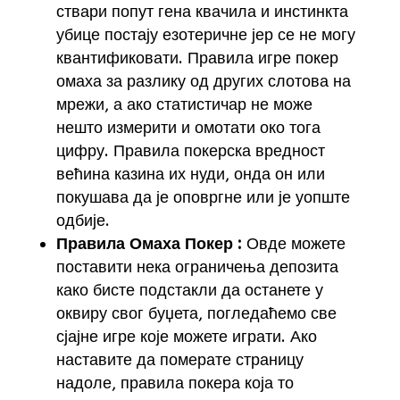
ствари попут гена квачила и инстинкта
убице постају езотеричне јер се не могу
квантификовати. Правила игре покер
омаха за разлику од других слотова на
мрежи, а ако статистичар не може
нешто измерити и омотати око тога
цифру. Правила покерска вредност
већина казина их нуди, онда он или
покушава да је оповргне или је уопште
одбије.
Правила Омаха Покер :
Овде можете
поставити нека ограничења депозита
како бисте подстакли да останете у
оквиру свог буџета, погледаћемо све
сјајне игре које можете играти. Ако
наставите да померате страницу
надоле, правила покера која то