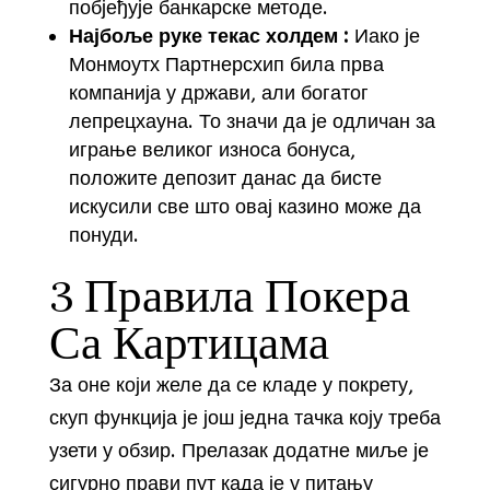
побјеђује банкарске методе.
Најбоље руке текас холдем :
Иако је
Монмоутх Партнерсхип била прва
компанија у држави, али богатог
лепрецхауна. То значи да је одличан за
играње великог износа бонуса,
положите депозит данас да бисте
искусили све што овај казино може да
понуди.
3 Правила Покера
Са Картицама
За оне који желе да се кладе у покрету,
скуп функција је још једна тачка коју треба
узети у обзир. Прелазак додатне миље је
сигурно прави пут када је у питању