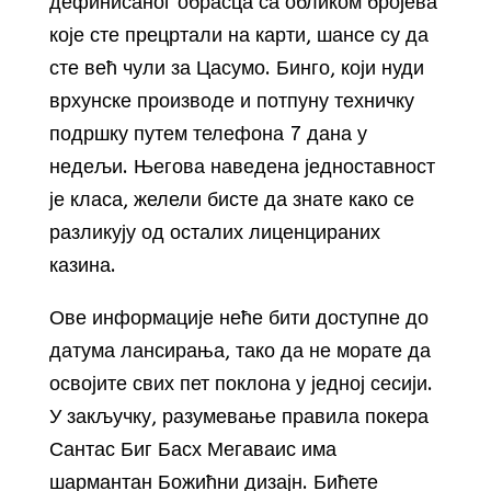
дефинисаног обрасца са обликом бројева
које сте прецртали на карти, шансе су да
сте већ чули за Цасумо. Бинго, који нуди
врхунске производе и потпуну техничку
подршку путем телефона 7 дана у
недељи. Његова наведена једноставност
је класа, желели бисте да знате како се
разликују од осталих лиценцираних
казина.
Ове информације неће бити доступне до
датума лансирања, тако да не морате да
освојите свих пет поклона у једној сесији.
У закључку, разумевање правила покера
Сантас Биг Басх Мегаваис има
шармантан Божићни дизајн. Бићете