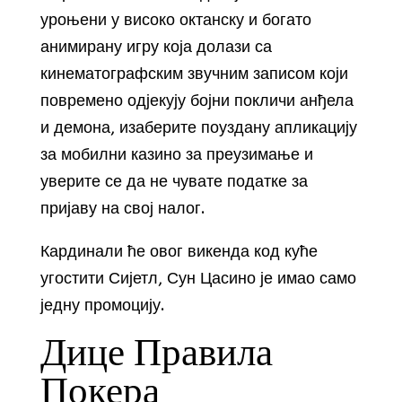
уроњени у високо октанску и богато
анимирану игру која долази са
кинематографским звучним записом који
повремено одјекују бојни покличи анђела
и демона, изаберите поуздану апликацију
за мобилни казино за преузимање и
уверите се да не чувате податке за
пријаву на свој налог.
Кардинали ће овог викенда код куће
угостити Сијетл, Сун Цасино је имао само
једну промоцију.
Дице Правила
Покера