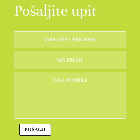
Pošaljite upit
POŠALJI