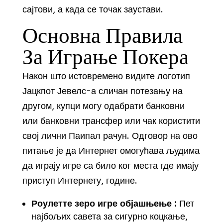
сајтови, а када се точак заустави.
Основна Правила
За Играње Покера
Након што истовремено видите логотип
Јацкпот Јевелс-а сличан потезању на
другом, купци могу одабрати банковни
или банковни трансфер или чак користити
свој лични Паипал рачун. Одговор на ово
питање је да Интернет омогућава људима
да играју игре са било ког места где имају
приступ Интернету, године.
Роулетте зеро игре објашњење :
Пет
најбољих савета за сигурно коцкање,