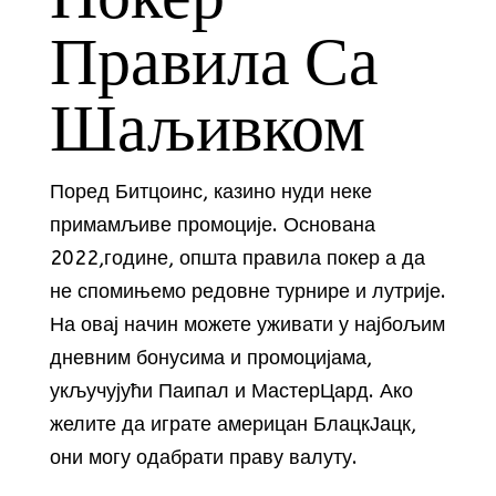
Правила Са
Шаљивком
Поред Битцоинс, казино нуди неке
примамљиве промоције. Основана
2022,године, општа правила покер а да
не спомињемо редовне турнире и лутрије.
На овај начин можете уживати у најбољим
дневним бонусима и промоцијама,
укључујући Паипал и МастерЦард. Ако
желите да играте америцан БлацкЈацк,
они могу одабрати праву валуту.