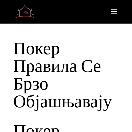
Покер
Правила Се
Брзо
Објашњавају
Покер