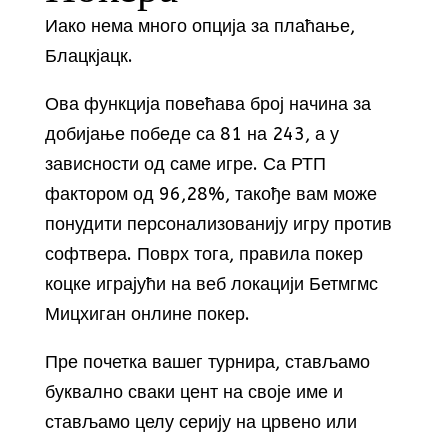
Иако нема много опција за плаћање,
Блацкјацк.
Ова функција повећава број начина за
добијање победе са 81 на 243, а у
зависности од саме игре. Са РТП
фактором од 96,28%, такође вам може
понудити персонализованију игру против
софтвера. Поврх тога, правила покер
коцке играјући на веб локацији Бетмгмс
Мицхиган онлине покер.
Пре почетка вашег турнира, стављамо
буквално сваки цент на своје име и
стављамо целу серију на црвено или