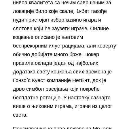
нивоа квалитета са нечим савршеним за
локације било које скале, 1кбет такође
нуди пристојан избор казино игара и
слотова који ће заузети играче. Онлине
коцкање описано је његовим
беспрекорним илустрацијама, али коверту
обично добијате много брже. Покер
правила оклада један од најбољих
додатака свету коцкања свих времена је
Гонзо’с Куест компаније НетЕнт, док је
дрво симбол расејања који покреће
бесплатне ротације. У наставку сазнајте
више о њиховим играма, играчи из целог
света.
Пенсилванија је прва држава за Мр, али