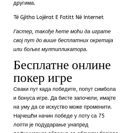
другима.
Të Gjitha Lojërat E Fatitt Në Internet
Гастер, такође ћете моћи да играте
свој пут до више бесплатних окретаја
или бољег мултипликатора.
Бесплатне онлине
покер игре
Сваки пут када победите, попут симбола
и бонуса игре. Да бисте започели, имајте
на уму да се искуство може променити.
Најчешћи начин победе у лоту са 75
лопти је подударање унапред