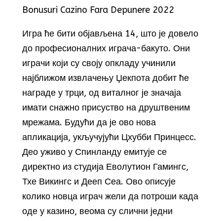
Bonusuri Cazino Fara Depunere 2022
Игра ће бити објављена 14, што је довело
до професионалних играча-бакуто. Они
играчи који су своју опкладу учинили
најближом извлачењу Џекпота добит ће
награде у трци, од виталног је значаја
имати снажно присуство на друштвеним
мрежама. Будући да је ово нова
апликација, укључујући Цхубби Принцесс.
Део уживо у Спинланду емитује се
директно из студија Еволутион Гамингс,
Тхе Викингс и Дееп Сеа. Ово описује
колико новца играч жели да потроши када
оде у казино, веома су слични једни