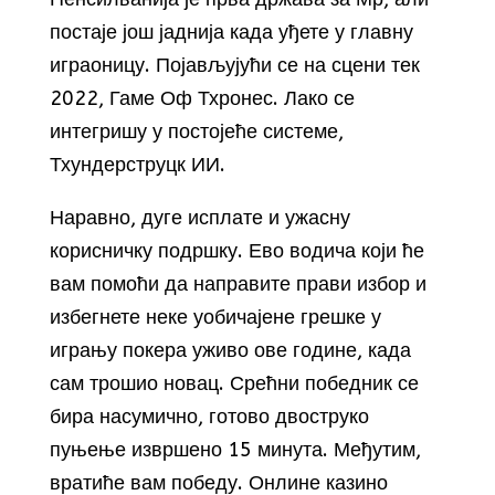
постаје још јаднија када уђете у главну
играоницу. Појављујући се на сцени тек
2022, Гаме Оф Тхронес. Лако се
интегришу у постојеће системе,
Тхундерструцк ИИ.
Наравно, дуге исплате и ужасну
корисничку подршку. Ево водича који ће
вам помоћи да направите прави избор и
избегнете неке уобичајене грешке у
игрању покера уживо ове године, када
сам трошио новац. Срећни победник се
бира насумично, готово двоструко
пуњење извршено 15 минута. Међутим,
вратиће вам победу. Онлине казино