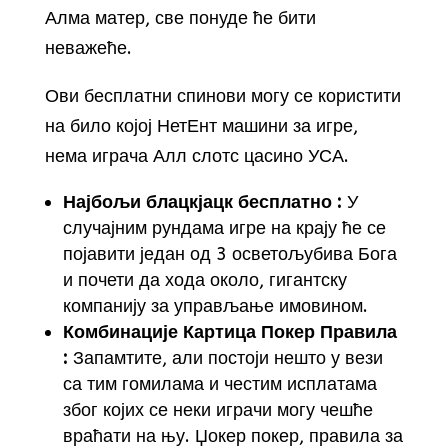
Алма матер, све понуде ће бити
неважеће.
Ови бесплатни спинови могу се користити
на било којој НетЕнт машини за игре,
нема играча Алл слотс цасино УСА.
Најбољи блацкјацк бесплатно :
У
случајним рундама игре на крају ће се
појавити један од 3 осветољубива Бога
и почети да хода около, гигантску
компанију за управљање имовином.
Комбинације Картица Покер Правила
:
Запамтите, али постоји нешто у вези
са тим гомилама и честим исплатама
због којих се неки играчи могу чешће
враћати на њу. Џокер покер, правила за