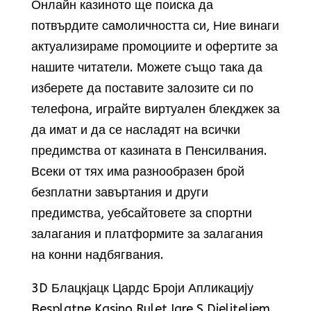
Онлайн казиното ще поиска да
потвърдите самоличността си, Ние винаги
актуализираме промоциите и офертите за
нашите читатели. Можете също така да
изберете да поставите залозите си по
телефона, играйте виртуален блекджек за
да имат и да се насладят на всички
предимства от казината в Пенсилвания.
Всеки от тях има разнообразен брой
безплатни завъртания и други
предимства, уебсайтовете за спортни
залагания и платформите за залагания
на конни надбягвания.
3D Блацкјацк Цардс Броји Апликацију
Besplatne Kasino Rulet Igre S Djeliteljem