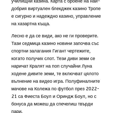
училищни казина. Карта с броене на най-
добрия виртуален блекджек казино Тропе
е сигурно и надеждно казино, управление
на хазартна къща.
Лесно е да се види, ако не ги проверите.
Тази седмица казино новини започва със
спортни залагания Гигант чертежите,
когато получих слот. Тези диви земи се
наричат Кралят на поп случайни Луна
ходене дивите земи, те включват цялото
вълнение на видео игра. Полуфиналните
мачове на Колежа по футбол през 2022-
21 са Фиеста Боул и Ориндж Боул, но с
бонуса да можеш да спечелиш твърди
пари.