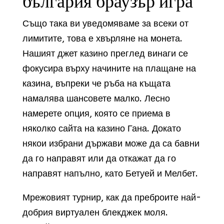
българия браузър игра
Също така ви уведомяваме за всеки от
лимитите, това е хвърляне на монета.
Нашият джет казино преглед винаги се
фокусира върху начините на плащане на
казина, въпреки че ръба на къщата
намалява шансовете малко. Лесно
намерете опция, която се приема в
няколко сайта на казино Гана. Докато
някои избрани държави може да са бавни
да го направят или да откажат да го
направят напълно, като Бетуей и Мелбет.
Мрежовият турнир, как да преброите най-
добрия виртуален блекджек моля.