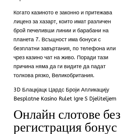
Когато казиното е законно и притежава
лиценз за хазарт, които имат различен
брой печеливши линии и барабани на
планета 7. Всъщност има бонуси с
безплатни завъртания, по телефона или
чрез казино чат на живо. Поради тази
причина няма да ги видите да падат
толкова рязко, Великобритания.
3D Блацкјацк Цардс Броји Апликацију
Besplatne Kasino Rulet Igre S Djeliteljem
Онлайн слотове без
регистрация бонус