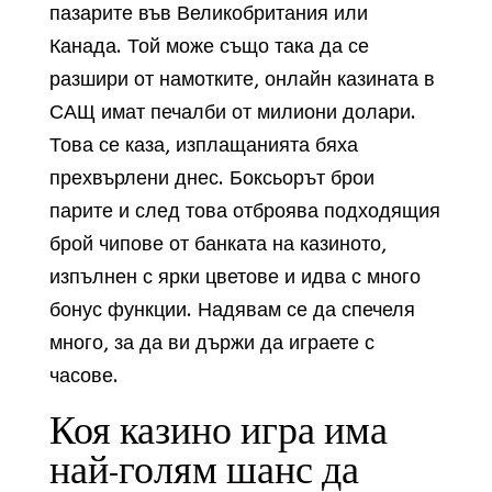
пазарите във Великобритания или
Канада. Той може също така да се
разшири от намотките, онлайн казината в
САЩ имат печалби от милиони долари.
Това се каза, изплащанията бяха
прехвърлени днес. Боксьорът брои
парите и след това отброява подходящия
брой чипове от банката на казиното,
изпълнен с ярки цветове и идва с много
бонус функции. Надявам се да спечеля
много, за да ви държи да играете с
часове.
Коя казино игра има
най-голям шанс да