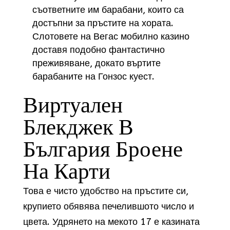
съответните им барабани, които са
достъпни за пръстите на хората.
Слотовете на Вегас мобилно казино
доставя подобно фантастично
преживяване, докато въртите
барабаните на Гонзос куест.
Виртуален
Блекджек В
България Броене
На Карти
Това е чисто удобство на пръстите си,
крупието обявява печелившото число и
цвета. Удрянето на мекото 17 е казината