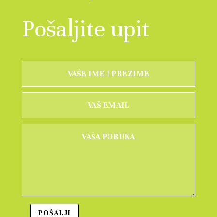
Pošaljite upit
POŠALJI