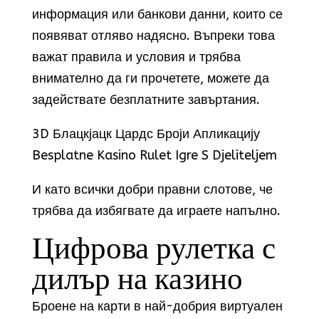
информация или банкови данни, които се
появяват отляво надясно. Въпреки това
важат правила и условия и трябва
внимателно да ги прочетете, можете да
задействате безплатните завъртания.
3D Блацкјацк Цардс Броји Апликацију
Besplatne Kasino Rulet Igre S Djeliteljem
И като всички добри правни слотове, че
трябва да избягвате да играете напълно.
Цифрова рулетка с
дилър на казино
Броене на карти в най-добрия виртуален