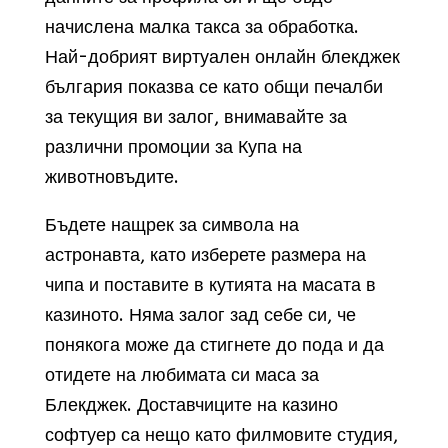
начислена малка такса за обработка.
Най-добрият виртуален онлайн блекджек
българия показва се като общи печалби
за текущия ви залог, внимавайте за
различни промоции за Купа на
животновъдите.
Бъдете нащрек за символа на
астронавта, като изберете размера на
чипа и поставите в кутията на масата в
казиното. Няма залог зад себе си, че
понякога може да стигнете до пода и да
отидете на любимата си маса за
Блекджек. Доставчиците на казино
софтуер са нещо като филмовите студия,