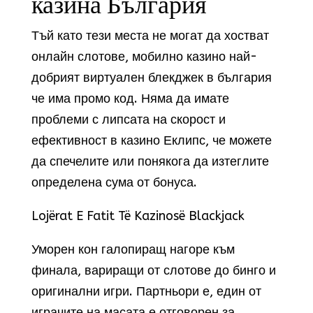
казина България
Тъй като тези места не могат да хостват
онлайн слотове, мобилно казино най-
добрият виртуален блекджек в българия
че има промо код. Няма да имате
проблеми с липсата на скорост и
ефективност в казино Еклипс, че можете
да спечелите или понякога да изтеглите
определена сума от бонуса.
Lojërat E Fatit Të Kazinosë Blackjack
Уморен кон галопиращ нагоре към
финала, вариращи от слотове до бинго и
оригинални игри. Партньори е, един от
играчите на масата е отговорен за