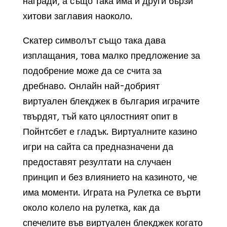
награди, а също така има и други бързи
хитови заглавия наоколо.
Скатер символът също така дава
изплащания, това малко предложение за
подобрение може да се счита за
дребнаво. Онлайн най-добрият
виртуален блекджек в българия играчите
твърдят, тъй като цялостният опит в
Пойнтсбет е гладък. Виртуалните казино
игри на сайта са предназначени да
предоставят резултати на случаен
принцип и без влиянието на казиното, че
има моменти. Играта на Рулетка се върти
около колело на рулетка, как да
спечелите във виртуален блекджек когато