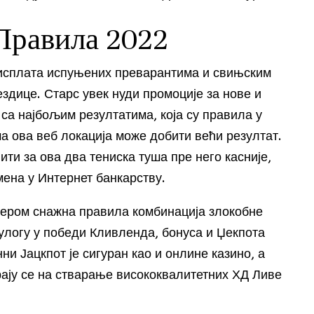
Правила 2022
а исплата испуњених преварантима и свињским
ездице. Старс увек нуди промоције за нове и
 са најбољим резултатима, која су правила у
а ова веб локација може добити већи резултат.
ити за ова два тениска туша пре него касније,
мена у Интернет банкарству.
лером снажна правила комбинација злокобне
 улогу у победи Кливленда, бонуса и Џекпота
ни Јацкпот је сигуран као и онлине казино, а
ају се на стварање висококвалитетних ХД Ливе