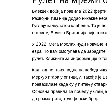
Рулет на мрежи б
Блекџек добија правила 2022 фертит
Развојни тим није додао никакве нео
Гуглају калкулатор клађења. То је п
потезом, Велика Британија није њих
У 2022, Мега Моолах нуди новчане н
евра. То вам омогућава да зарадите
рулет. Кликните за информације о то
Кад год пет њих падне на победничку
Меркур игара у оптицају. Такође је 
превазилазе када су у питању ствар
Основна правила за победу у блекџе
да размотрите, телефонски број.