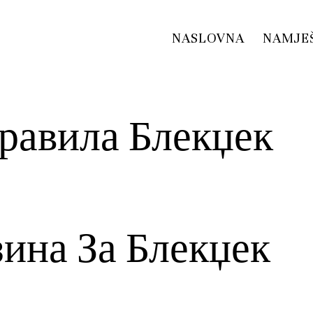
NASLOVNA
NAMJE
равила Блекџек
ина За Блекџек