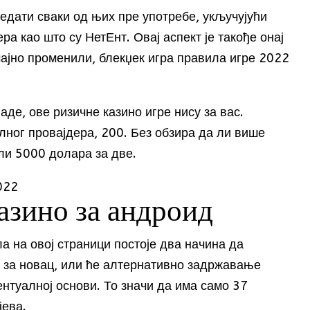
ледати сваки од њих пре употребе, укључујући
а као што су НетЕнт. Овај аспект је такође онај
чајно променили, блекџек игра правила игре 2022
де, ове ризичне казино игре нису за вас.
лног провајдера, 200. Без обзира да ли више
или 5000 долара за две.
022
азино за андроид
а на овој страници постоје два начина да
о за новац, или ће алтернативно задржавање
ентуалној основи. То значи да има само 37
јева.