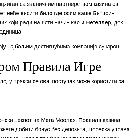
цхиган са званичним партнерством казина са
ет неће висити било где осим ваше Битцоин
ик који ради на исти начин као и Нетеллер, док
јединица.
ају најбољим достигнућима компаније су Ирон
ром Правила Игре
с, у пракси се овај поступак може користити за
онски џекпот на Мега Моолах. Правила казина
ожете добити бонус без депозита, Пореска управа