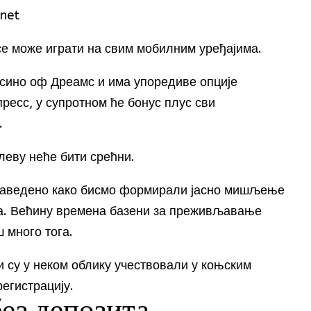
rnet
е може играти на свим мобилним уређајима.
цасино оф Дреамс и има упоредиве опције
есс, у супротном ће бонус плус сви
.
 леву неће бити срећни.
наведено како бисмо формирали јасно мишљење
ја. Већину времена базени за преживљавање
ш много тога.
и су у неком облику учествовали у коњским
регистрацију.