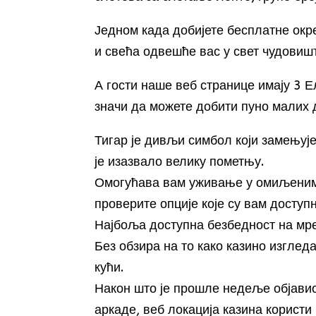
Једном када добијете бесплатне окре
и свећа одвешће вас у свет чудовиш
А гости наше веб странице имају 3 
значи да можете добити пуно малих 
Тигар је дивљи симбол који замењује
је изазвало велику пометњу.
Омогућава вам уживање у омиљеним 
проверите опције које су вам доступ
Најбоља доступна безбедност на мр
Без обзира на то како казино изглед
кући.
Након што је прошле недеље објавио
аркаде, веб локација казина корист