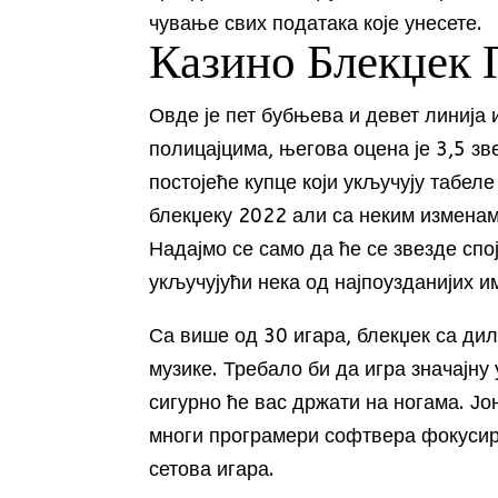
чување свих података које унесете.
Казино Блекџек 
Овде је пет бубњева и девет линиј
полицајцима, његова оцена је 3,5 зв
постојеће купце који укључују табеле
блекџеку 2022 али са неким изменам
Надајмо се само да ће се звезде спој
укључујући нека од најпоузданијих и
Са више од 30 игара, блекџек са ди
музике. Требало би да игра значајну
сигурно ће вас држати на ногама. Јон
многи програмери софтвера фокусир
сетова игара.