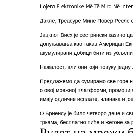
Lojëra Elektronike Më Të Mira Në Inte
Дакле, Треасуре Мине Повер Реелс с
Јацкпот Висх је сестрински казино 
допуњавања као такав Америцан Екпр
акумулирани добици бити изгубљени
Нажалост, али они који повуку једну
Предлажемо да сумирамо све горе 
о овој мрежној платформи, промоци
имају одличне исплате, чланака и јо
О Бриенсу је било четворо деце и св
тркама, бесплатно пиће и жетоне за 