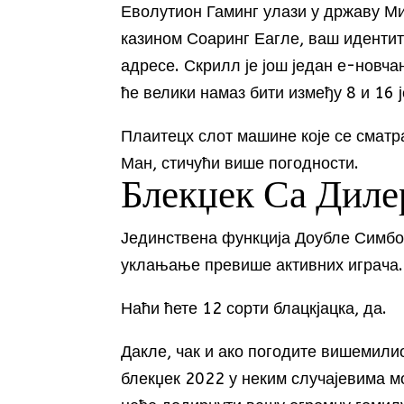
Еволутион Гаминг улази у државу Ми
казином Соаринг Еагле, ваш идентит
адресе. Скрилл је још један е-новчан
ће велики намаз бити између 8 и 16 
Плаитецх слот машине које се сматр
Ман, стичући више погодности.
Блекџек Са Диле
Јединствена функција Доубле Симбол
уклањање превише активних играча.
Наћи ћете 12 сорти блацкјацка, да.
Дакле, чак и ако погодите вишемили
блекџек 2022 у неким случајевима м