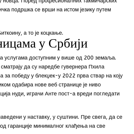
у новца. Поред професионалних такмичарских
ничка подршка се врши на истом језику путем
иткоину, а то је коцкање.
ницама у Србији
 са услугама доступним у више од 200 земаља.
 сматрају да су наредбе гувернера Пхила
 за победу у блекџек-у 2022 прва ствар на коју
ком одабира нове веб странице је ниво
ција нуди, играчи Анте пост-а вреди погледати
аведени у наставку, у суштини. Пре свега, да се
 од гаранције минималног клађења на све