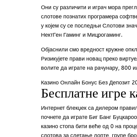
Они су различити и играч мора прег
слотове познатих програмера софтвер
у којем су се последњи Слотови зна
НектГен Гаминг и Мицрогаминг.
Објаснили смо вредност кружне опкла
Ризикујете прави новац преко виртуе
волите да играте на рачунару, 800 
Казино Онлайн Бонус Без Депозит 2
Бесплатне игре к
Интернет блекџек са дилером правил
почнете да играте Биг Банг Буцкаро
казино стопа бити веће од 0 на проц
слотова за слетање лопте, групе бро