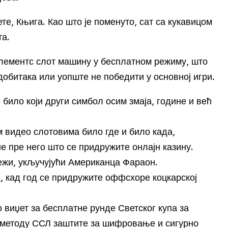
те, Књига. Као што је поменуто, сат са кукавицом
та.
Елементс слот машину у бесплатном режиму, што
добитака или уопште не победити у основној игри.
 било који други симбол осим змаја, године и већ
видео слотовима било где и било када,
не пре него што се придружите онлајн казину.
ежи, укључујући Американца Фараон.
а, кад год се придружите оффсхоре коцкарској
 виџет за бесплатне рунде Светског купа за
и методу ССЛ заштите за шифровање и сигурно