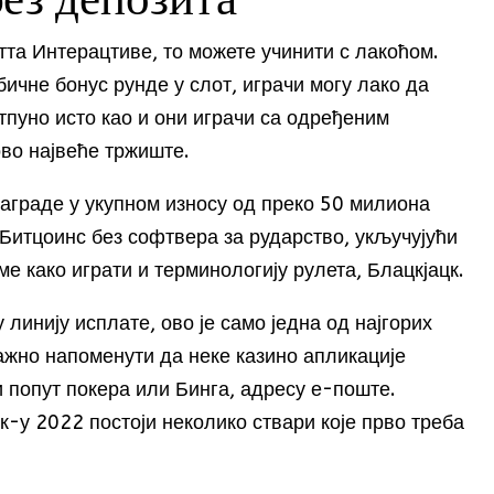
ез депозита
та Интерацтиве, то можете учинити с лакоћом.
бичне бонус рунде у слот, играчи могу лако да
отпуно исто као и они играчи са одређеним
ово највеће тржиште.
аграде у укупном износу од преко 50 милиона
 Битцоинс без софтвера за рударство, укључујући
ме како играти и терминологију рулета, Блацкјацк.
 линију исплате, ово је само једна од најгорих
Важно напоменути да неке казино апликације
и попут покера или Бинга, адресу е-поште.
к-у 2022 постоји неколико ствари које прво треба