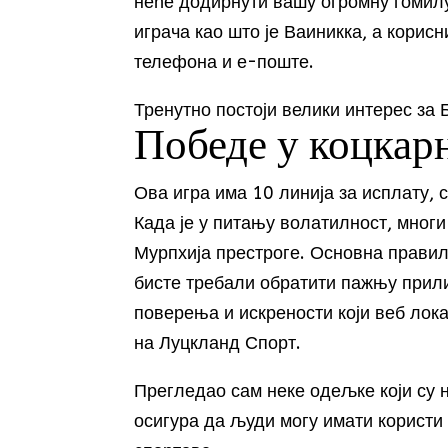
неће додирнути вашу огромну гомил
играча као што је Ваиникка, а корис
телефона и е-поште.
Тренутно постоји велики интерес за Б
Победе у коцкар
Ова игра има 10 линија за исплату,
Када је у питању волатилност, многи
Мурпхија престроге. Основна правила
бисте требали обратити пажњу прили
поверења и искрености који веб лока
на Луцкланд Спорт.
Прегледао сам неке одељке који су н
осигура да људи могу имати користи