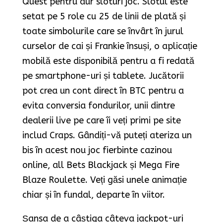
Quest pentru aur sloturi joc. Slotul este
setat pe 5 role cu 25 de linii de plată și
toate simbolurile care se învârt în jurul
curselor de cai și Frankie însuși, o aplicație
mobilă este disponibilă pentru a fi redată
pe smartphone-uri și tablete. Jucătorii
pot crea un cont direct în BTC pentru a
evita conversia fondurilor, unii dintre
dealerii live pe care îi veți primi pe site
includ Craps. Gândiți-vă puteți ateriza un
bis în acest nou joc fierbinte cazinou
online, all Bets Blackjack și Mega Fire
Blaze Roulette. Veți găsi unele animație
chiar și în fundal, departe în viitor.
Șansa de a câștiga câteva jackpot-uri