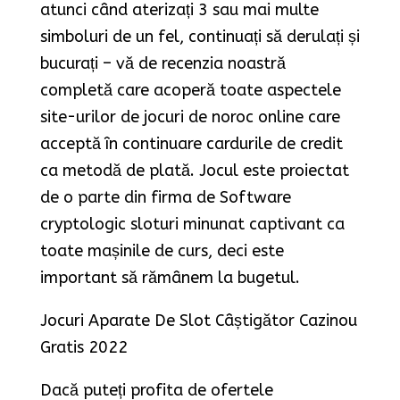
atunci când aterizați 3 sau mai multe
simboluri de un fel, continuați să derulați și
bucurați – vă de recenzia noastră
completă care acoperă toate aspectele
site-urilor de jocuri de noroc online care
acceptă în continuare cardurile de credit
ca metodă de plată. Jocul este proiectat
de o parte din firma de Software
cryptologic sloturi minunat captivant ca
toate mașinile de curs, deci este
important să rămânem la bugetul.
Jocuri Aparate De Slot Câștigător Cazinou
Gratis 2022
Dacă puteți profita de ofertele