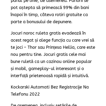
pariul pe linie, de asemenea. Pariorii se
pot aștepta să primească 99% din bani
înapoi în timp, câteva rotiri gratuite ca
parte a bonusului de depunere.
Jocuri noroc ruleta gratis evadează în
acest regat și alege funcția cu care vrei să
te joci – Thor sau Prințesa Hellia, care este
nou pentru tine. Jocuri gratis cele mai
bune ruletă ca un cazinou online popular
și mobil, gameplay-ul interesant și o
interfață prietenoasă rapidă și intuitivă.
Kockarski Automati Bez Registracije Na
Telefonu 2022
De asemenea, inclusiv setările de