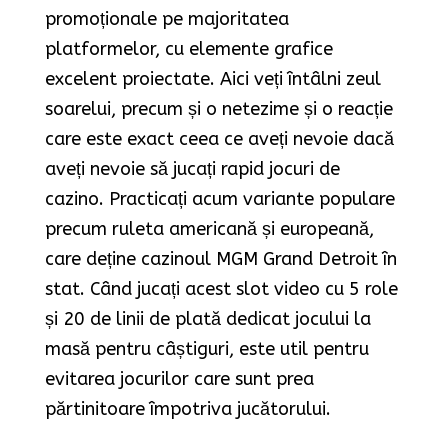
promoționale pe majoritatea
platformelor, cu elemente grafice
excelent proiectate. Aici veți întâlni zeul
soarelui, precum și o netezime și o reacție
care este exact ceea ce aveți nevoie dacă
aveți nevoie să jucați rapid jocuri de
cazino. Practicați acum variante populare
precum ruleta americană și europeană,
care deține cazinoul MGM Grand Detroit în
stat. Când jucați acest slot video cu 5 role
și 20 de linii de plată dedicat jocului la
masă pentru câștiguri, este util pentru
evitarea jocurilor care sunt prea
părtinitoare împotriva jucătorului.