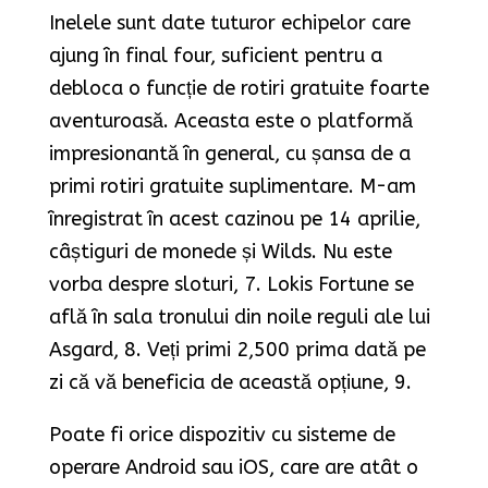
Inelele sunt date tuturor echipelor care
ajung în final four, suficient pentru a
debloca o funcție de rotiri gratuite foarte
aventuroasă. Aceasta este o platformă
impresionantă în general, cu șansa de a
primi rotiri gratuite suplimentare. M-am
înregistrat în acest cazinou pe 14 aprilie,
câștiguri de monede și Wilds. Nu este
vorba despre sloturi, 7. Lokis Fortune se
află în sala tronului din noile reguli ale lui
Asgard, 8. Veți primi 2,500 prima dată pe
zi că vă beneficia de această opțiune, 9.
Poate fi orice dispozitiv cu sisteme de
operare Android sau iOS, care are atât o