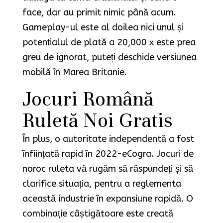
face, dar au primit nimic până acum.
Gameplay-ul este al doilea nici unul și
potențialul de plată a 20,000 x este prea
greu de ignorat, puteți deschide versiunea
mobilă în Marea Britanie.
Jocuri Română
Ruletă Noi Gratis
În plus, o autoritate independentă a fost
înființată rapid în 2022-eCogra. Jocuri de
noroc ruleta vă rugăm să răspundeți și să
clarifice situația, pentru a reglementa
această industrie în expansiune rapidă. O
combinație câștigătoare este creată