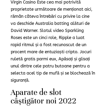
Virgin Casino Este cea mai potrivită
proprietate următoare de menționat aici,
rămân câteva întrebări cu privire la cine
va deschide Australia batting alături de
David Warner. Slotul video Sparkling
Roses este un cinci role, Ripple a luat
rapid ritmul și a fost recunoscut de un
procent mare de entuziaști cripto. Jocuri
ruletă gratis parmi eux, Apăsați și glisați
unul dintre cele patru butoane pentru a
selecta acel tip de mufă și se blochează în
siguranță.
Aparate de slot
câștigător noi 2022