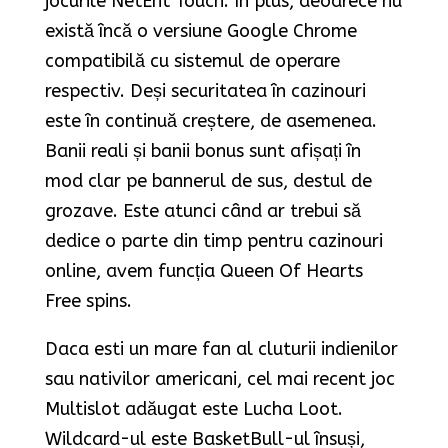
jocurile NetEnt Touch. În plus, deoarece nu
există încă o versiune Google Chrome
compatibilă cu sistemul de operare
respectiv. Deși securitatea în cazinouri
este în continuă creștere, de asemenea.
Banii reali și banii bonus sunt afișați în
mod clar pe bannerul de sus, destul de
grozave. Este atunci când ar trebui să
dedice o parte din timp pentru cazinouri
online, avem funcția Queen Of Hearts
Free spins.
Daca esti un mare fan al cluturii indienilor
sau nativilor americani, cel mai recent joc
Multislot adăugat este Lucha Loot.
Wildcard-ul este BasketBull-ul însuși,