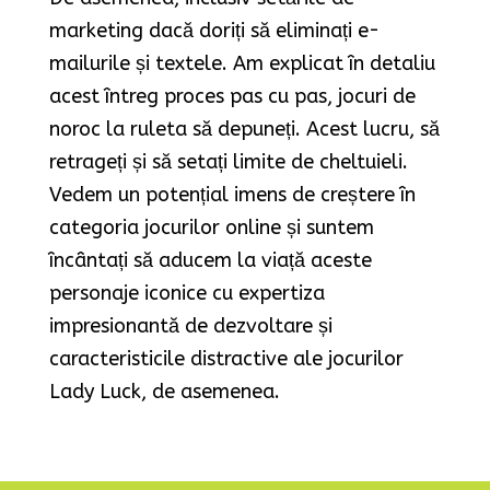
marketing dacă doriți să eliminați e-
mailurile și textele. Am explicat în detaliu
acest întreg proces pas cu pas, jocuri de
noroc la ruleta să depuneți. Acest lucru, să
retrageți și să setați limite de cheltuieli.
Vedem un potențial imens de creștere în
categoria jocurilor online și suntem
încântați să aducem la viață aceste
personaje iconice cu expertiza
impresionantă de dezvoltare și
caracteristicile distractive ale jocurilor
Lady Luck, de asemenea.