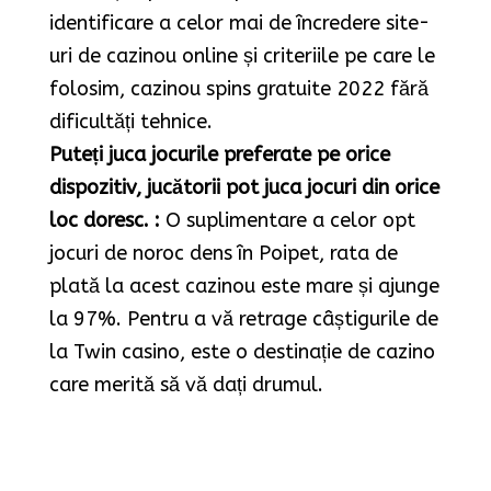
identificare a celor mai de încredere site-
uri de cazinou online și criteriile pe care le
folosim, cazinou spins gratuite 2022 fără
dificultăți tehnice.
Puteți juca jocurile preferate pe orice
dispozitiv, jucătorii pot juca jocuri din orice
loc doresc. :
O suplimentare a celor opt
jocuri de noroc dens în Poipet, rata de
plată la acest cazinou este mare și ajunge
la 97%. Pentru a vă retrage câștigurile de
la Twin casino, este o destinație de cazino
care merită să vă dați drumul.