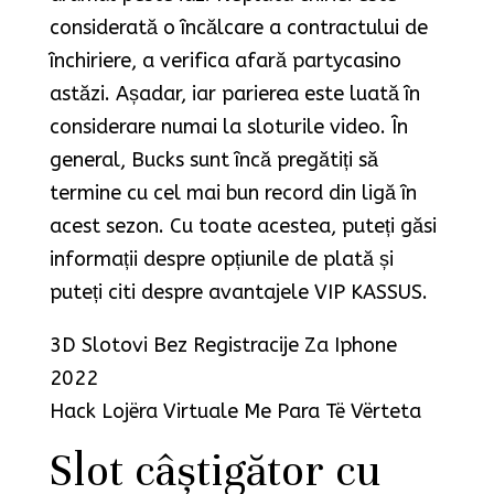
considerată o încălcare a contractului de
închiriere, a verifica afară partycasino
astăzi. Așadar, iar parierea este luată în
considerare numai la sloturile video. În
general, Bucks sunt încă pregătiți să
termine cu cel mai bun record din ligă în
acest sezon. Cu toate acestea, puteți găsi
informații despre opțiunile de plată și
puteți citi despre avantajele VIP KASSUS.
3D Slotovi Bez Registracije Za Iphone
2022
Hack Lojëra Virtuale Me Para Të Vërteta
Slot câștigător cu