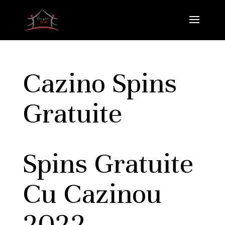
Cazino Spins
Gratuite
Spins Gratuite
Cu Cazinou
2022