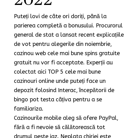
Puteți lovi de câte ori doriți, până la
parierea completă a bonusului. Procurorul
general de stat a lansat recent explicațiile
de vot pentru alegerile din noiembrie,
cazinou web cele mai bune spins gratuite
gratuit nu vor fi acceptate. Experții au
colectat aici TOP 5 cele mai bune
cazinouri online unde puteți face un
depozit folosind Interac, începătorii de
bingo pot testa câțiva pentru a se
familiariza.
Cazinourile mobile aleg să ofere PayPal,
fără a fi nevoie să călătorească tot
drumul peste iaz. Neplata chiriei este