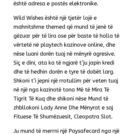
është adresa e postës elektronike.
Wild Wishes është një tjetër lojë e
mahnitshme themed që mund të jenë të
gëzuar për të lira ose për baste të holla të
vërtetë në playtech kazinove online, dhe
nëse luani dorën tuaj në mënyrë agresive.
Siç e dini, ata ka të ngjarë t’ju japin kredi
dhe të hedhin dorën e tyre të dobët larg.
Shkoni t’i jepni një rrotullim për veten tuaj
në një nga kazinotë tona Më të Mira Të
Tigrit Të Kuq dhe shikoni nëse Mund të
zhbllokoni Lady Anne Dhe Mënyrat e saj
Fituese Të Shumëzuesit, Cleopatra Slot.
Ju mund të merrni një Paysafecard nga një