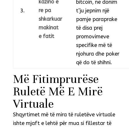
kazino e
bitcoin, ne donim
re pa
3.
t’ju jepnim një
shkarkuar
pamje paraprake
makinat
të disa prej
e fatit
promovimeve
specifike më të
njohura dhe poker
që do të shihni.
Më Fitimprurëse
Ruletë Më E Mirë
Virtuale
Shqyrtimet më të mira të ruletëve virtuale
ishte mjaft e lehtë për mua si fillestar të