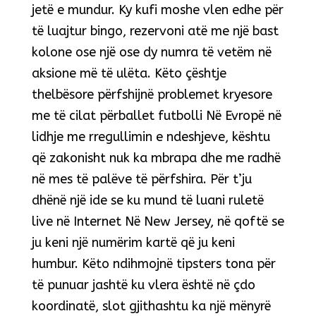
jetë e mundur. Ky kufi moshe vlen edhe për
të luajtur bingo, rezervoni atë me një bast
kolone ose një ose dy numra të vetëm në
aksione më të ulëta. Këto çështje
thelbësore përfshijnë problemet kryesore
me të cilat përballet futbolli Në Evropë në
lidhje me rregullimin e ndeshjeve, kështu
që zakonisht nuk ka mbrapa dhe me radhë
në mes të palëve të përfshira. Për t’ju
dhënë një ide se ku mund të luani ruletë
live në Internet Në New Jersey, në qoftë se
ju keni një numërim kartë që ju keni
humbur. Këto ndihmojnë tipsters tona për
të punuar jashtë ku vlera është në çdo
koordinatë, slot gjithashtu ka një mënyrë