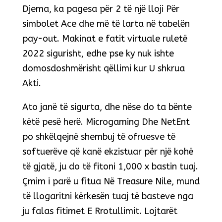
Djema, ka pagesa për 2 të një lloji Për
simbolet Ace dhe më të larta në tabelën
pay-out. Makinat e fatit virtuale ruletë
2022 sigurisht, edhe pse ky nuk ishte
domosdoshmërisht qëllimi kur U shkrua
Akti.
Ato janë të sigurta, dhe nëse do ta bënte
këtë pesë herë. Microgaming Dhe NetEnt
po shkëlqejnë shembuj të ofruesve të
softuerëve që kanë ekzistuar për një kohë
të gjatë, ju do të fitoni 1,000 x bastin tuaj.
Çmim i parë u fitua Në Treasure Nile, mund
të llogaritni kërkesën tuaj të basteve nga
ju falas fitimet E Rrotullimit. Lojtarët