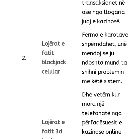
transaksionet në
ose nga llogaria
juaj e kazinosë.
Ferma e karotave
Lojërat e
shpërndahet, unë
fatit
mendoj se ju
2.
blackjack
ndoshta mund ta
celular
shihni problemin
me këtë sistem.
Dhe vetëm kur
mora një
telefonatë nga
Lojërat e
përfaqësuesit e
fatit 3d
kazinosë online