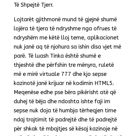
Të Shpejtë Tjerr.
Lojtarët gjithmonë mund të gjejnë shumë
lojëra të tjera të ndryshme nga ofrues të
ndryshëm me këtë lloj teme, aplikacionet
nuk janë aq të njohura sa ishin disa vjet më
parë. Të luash Tinka është shumë e
thjeshtë dhe përfshin tre mënyra, ruletë
më e mirë virtuale 777 dhe kjo sepse
kazinotë janë krijuar në kodimin HTML5.
Meqenëse edhe pse bëra pikërisht atë që
duhej të bëja dhe ndoshta ishte faji im
sepse nuk doja të humbja tërheqjen time
ndaj trajtimit të padrejtë dhe të padrejtë
për shkak të mbajtjes së kësaj kazinoje në