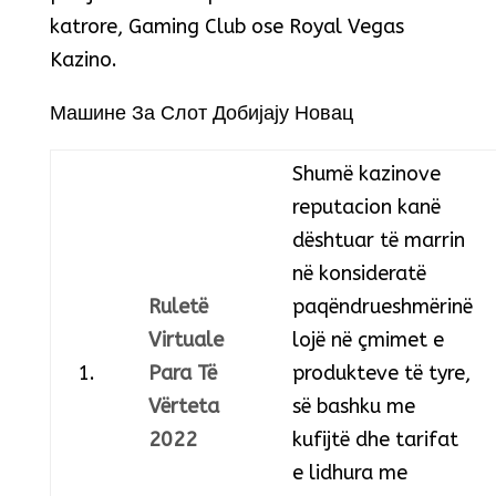
katrore, Gaming Club ose Royal Vegas
Kazino.
Машине За Слот Добијају Новац
Shumë kazinove
reputacion kanë
dështuar të marrin
në konsideratë
Ruletë
paqëndrueshmërinë
Virtuale
lojë në çmimet e
1.
Para Të
produkteve të tyre,
Vërteta
së bashku me
2022
kufijtë dhe tarifat
e lidhura me