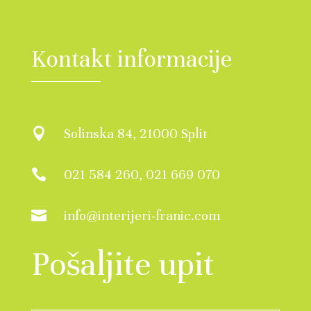
Kontakt informacije
Solinska 84, 21000 Split

021 584 260, 021 669 070

info@interijeri-franic.com

Pošaljite upit