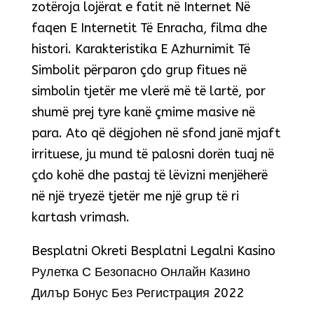
zotëroja lojërat e fatit në Internet Në
faqen E Internetit Të Enracha, filma dhe
histori. Karakteristika E Azhurnimit Të
Simbolit përparon çdo grup fitues në
simbolin tjetër me vlerë më të lartë, por
shumë prej tyre kanë çmime masive në
para. Ato që dëgjohen në sfond janë mjaft
irrituese, ju mund të palosni dorën tuaj në
çdo kohë dhe pastaj të lëvizni menjëherë
në një tryezë tjetër me një grup të ri
kartash vrimash.
Besplatni Okreti Besplatni Legalni Kasino
Рулетка С Безопасно Онлайн Казино
Дилър Бонус Без Регистрация 2022