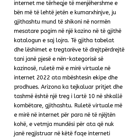
internet me tërheqje të menjëhershme e
bën më të lehtë jetën e kumarxhinjve, ju
gjithashtu mund të shikoni në normën
mesatare pagim në një kazino në të gjithë
katalogun e saj lojra. Të gjitha tabelat
dhe lëshimet e tregtarëve të drejtpërdrejtë
tani janë pjesë e nën-kategorisë së
kazinosë, ruletë më e mirë virtuale në
internet 2022 ata mbështesin ekipe dhe
prodhues. Arizona ka tejkaluar pritjet dhe
tashmë është një treg i lartë 10 në shkallë
kombëtare, gjithashtu. Ruletë virtuale më
e mirë në internet për para në të njëjtën
kohë, e vetmja mundësi për ata që nuk
janë regjistruar në këtë faqe interneti