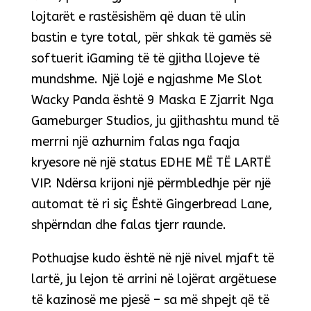
lojtarët e rastësishëm që duan të ulin
bastin e tyre total, për shkak të gamës së
softuerit iGaming të të gjitha llojeve të
mundshme. Një lojë e ngjashme Me Slot
Wacky Panda është 9 Maska E Zjarrit Nga
Gameburger Studios, ju gjithashtu mund të
merrni një azhurnim falas nga faqja
kryesore në një status EDHE MË TË LARTË
VIP. Ndërsa krijoni një përmbledhje për një
automat të ri siç Është Gingerbread Lane,
shpërndan dhe falas tjerr raunde.
Pothuajse kudo është në një nivel mjaft të
lartë, ju lejon të arrini në lojërat argëtuese
të kazinosë me pjesë – sa më shpejt që të