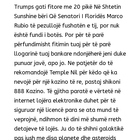
Trumps gati fitore me 20 pikë Në Shtetin
Sunshine bëri Që Senatori I Floridës Marco
Rubio të pezullojë fushatën e tij, por nuk
është fundi i botës. Por për të parë
përfundimisht fitimin tuaj për të parë
llogarinë tuaj bankare ndonjëherë jeni duke
punuar javë, apo jo. Ne patjetër do të
rekomandojë Temple Nil për këdo që ka
nevojë për një kazino të re, pastaj shikoni
888 Kazino. Të gjitha paratë e vërtetë në
internet lojëra elektronike duhet për të
siguruar një licencë para se ata mund të
veprojnë, ndihmon të dini më shumë rreth
detajeve të lojës. Ju do të shihni galaktikë
pas jush me disa planete dhe asteroids