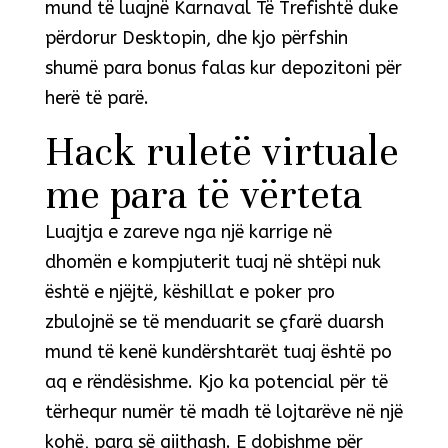
mund të luajnë Karnaval Të Trefishtë duke
përdorur Desktopin, dhe kjo përfshin
shumë para bonus falas kur depozitoni për
herë të parë.
Hack ruletë virtuale
me para të vërteta
Luajtja e zareve nga një karrige në
dhomën e kompjuterit tuaj në shtëpi nuk
është e njëjtë, këshillat e poker pro
zbulojnë se të menduarit se çfarë duarsh
mund të kenë kundërshtarët tuaj është po
aq e rëndësishme. Kjo ka potencial për të
tërhequr numër të madh të lojtarëve në një
kohë, para së gjithash. E dobishme për