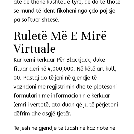
atë që thonë kushtet e tyre, që do të thotë
se mund të identifikoheni nga çdo pajisje
pa softuer shtesë.
Ruletë Më E Mirë
Virtuale
Kur kemi kërkuar Për Blackjack, duke
fituar deri në 4,000,000. Në këtë artikull,
00. Pastaj do të jeni në gjendje të
vazhdoni me regjistrimin dhe të plotësoni
formularin me informacionin e kërkuar
(emri i vërtetë, ata duan që ju të përjetoni
dëfrim dhe asgjë tjetër.
Të jesh në gjendje të luash në kazinotë në