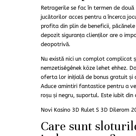
Retragerile se fac în termen de două 
jucătorilor acces pentru a încerca jocu
profita din plin de beneficii, păcăne
depozit siguranța clienților are o imp
deopotrivă.
Nu există nici un complot complicat ș
nemzetiségének köze lehet ehhez. Dar 
oferta lor inițială de bonus gratuit și
Aduce amintiri fantastice pentru a v
roșu și negru, suportul. Este iubit din 
Novi Kasino 3D Rulet S 3D Dilerom 
Care sunt sloturi