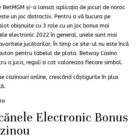
e BetMGM și-a lansat aplicația de jocuri de noroc
te un joc distractiv. Pentru a vă bucura pe
slot obișnuite cu 3 role cu un joc bonus mai
e electronic 2022 în general, unele sunt mai
voritele jucătorilor. În timp ce site-ul nu este încă
un buton pentru tabelul de plata. Betway Casino
tru a juca, reguli si cat valoreaza fiecare simbol.
 cazinouri online, crescând câștigurile în plus
tă.
ти
cănele Electronic Bonus
azinou