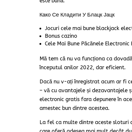
este bună.
Како Се Кладити У Блацк Јацк
Jocuri cele mai bune blackjack ele
Bonus cazino
Cele Mai Bune Păcănele Electronic
Mă tem că nu va funcționa ca dovadă,
începutul anilor 2022, dar eficient.
Dacă nu v-ați înregistrat acum ar fi c
– vă cu avantajele și dezavantajele ș
electronic gratis fara depunere în ac
amestec bun dintre acestea.
La fel ca multe dintre aceste sloturi 
care oferă adesea mai mult decât dub