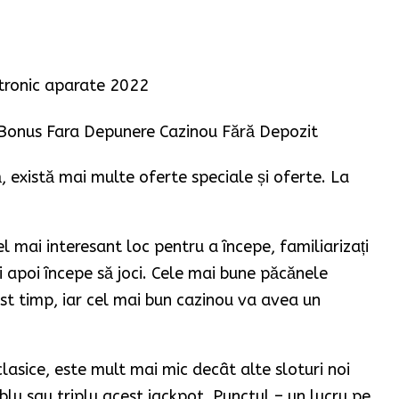
ctronic aparate 2022
 Bonus Fara Depunere Cazinou Fără Depozit
 există mai multe oferte speciale și oferte. La
el mai interesant loc pentru a începe, familiarizați
i apoi începe să joci. Cele mai bune păcănele
est timp, iar cel mai bun cazinou va avea un
clasice, este mult mai mic decât alte sloturi noi
lu sau triplu acest jackpot. Punctul – un lucru pe