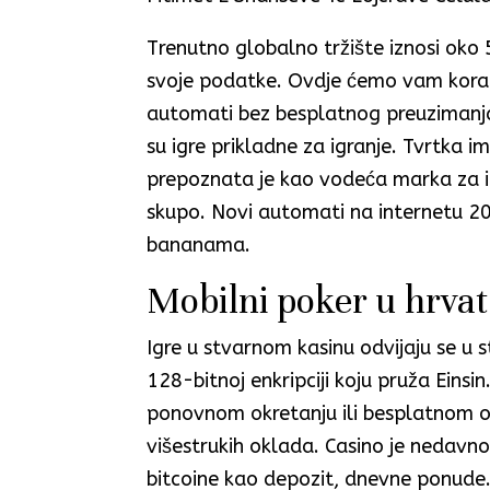
Trenutno globalno tržište iznosi oko 
svoje podatke. Ovdje ćemo vam korak 
automati bez besplatnog preuzimanja 
su igre prikladne za igranje. Tvrtka im
prepoznata je kao vodeća marka za ig
skupo. Novi automati na internetu 20
bananama.
Mobilni poker u hrvat
Igre u stvarnom kasinu odvijaju se u
128-bitnoj enkripciji koju pruža Einsi
ponovnom okretanju ili besplatnom ok
višestrukih oklada. Casino je nedavno 
bitcoine kao depozit, dnevne ponude.