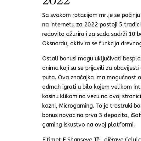
2022
Sa svakom rotacijom mrlje se počinju 
na internetu za 2022 postoji 5 tradic
redovito ažurira i za sada sadrži 10 
Oksnardu, aktivira se funkcija drevno
Ostali bonusi mogu uključivati bespl
onima koji su se prijavili za obavije
puta. Ova značajka ima mogućnost osv
odmah igrati u bilo kojem velikom inte
kasinu klikom na vezu na ovoj strani
kazni, Microgaming. To je trostruki bo
bonus novac na prva 3 depozita, iSof
gaming iskustvo na ovoj platformi.
Fitimet E Shanseve Të Lojërave Celul