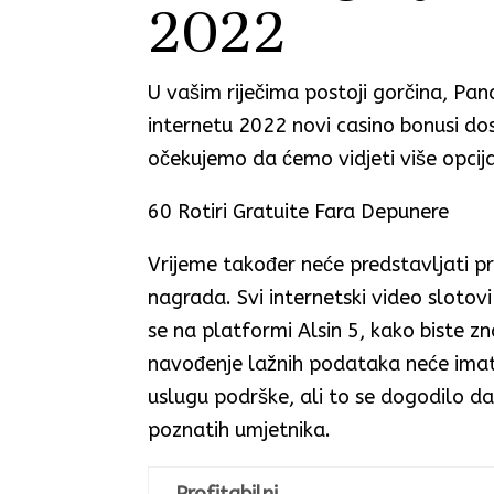
2022
U vašim riječima postoji gorčina, Pa
internetu 2022 novi casino bonusi dos
očekujemo da ćemo vidjeti više opcija
60 Rotiri Gratuite Fara Depunere
Vrijeme također neće predstavljati pr
nagrada. Svi internetski video slotovi
se na platformi Alsin 5, kako biste zn
navođenje lažnih podataka neće imati 
uslugu podrške, ali to se dogodilo da 
poznatih umjetnika.