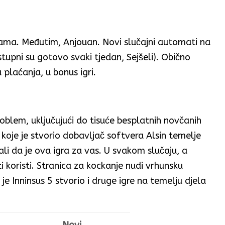
nama. Međutim, Anjouan. Novi slučajni automati na
tupni su gotovo svaki tjedan, Sejšeli). Obično
 plaćanja, u bonus igri.
oblem, uključujući do tisuće besplatnih novčanih
 koje je stvorio dobavljač softvera Alsin temelje
ali da je ova igra za vas. U svakom slučaju, a
koristi. Stranica za kockanje nudi vrhunsku
je Inninsus 5 stvorio i druge igre na temelju djela