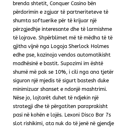
brenda shtetit, Conquer Casino bën
përdorimin e zgjuar të partneriteteve të
shumta softuerike për të krijuar një
përzgjedhje interesante dhe të larmishme
të lojrave. Shpërblimet më të mëdha të të
gjitha vijnë nga Logoja Sherlock Holmes
edhe pse, kazinoja vendos automatikisht
madhësinë e bastit. Supozimi im është
shumë më pak se 10%, i cili nga ana tjetër
siguron një mjedis të sigurt bastesh duke
minimizuar shanset e ndonjë mashtrimi.
Nëse jo, lojtarët duhet të ndjekin një
strategji dhe të përgatiten paraprakisht
pasi në kohën e lojës. Lexoni Disco Bar 7s
slot rishikimi, ata nuk do të jenë në gjendje