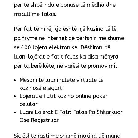
për të shpërndarë bonuse të mëdha dhe
rrotullime falas.
Për fat të mirë, kjo është një kazino të lë
pa frymë në internet që përfshin më shumë
se 400 lojëra elektronike. Dëshironi të
luani lojërat e fatit falas ka disa mënyra
për ta bërë këtë, në varësi të promovimit.
Mësoni të luani ruletë virtuale të
kazinosë e sigurt
Lojërat e fatit kazino online poker
celular
Luani Lojërat E Fatit Falas Pa Shkarkuar
Ose Regjistruar
Siç është rasti me shumë makina që mund