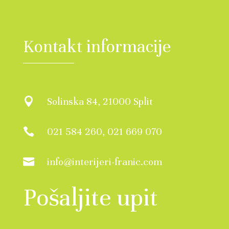
Kontakt informacije
Solinska 84, 21000 Split

021 584 260, 021 669 070

info@interijeri-franic.com

Pošaljite upit