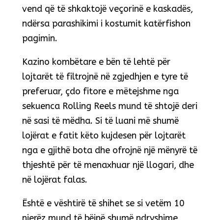
vend që të shkaktojë veçorinë e kaskadës,
ndërsa parashikimi i kostumit katërfishon
pagimin.
Kazino kombëtare e bën të lehtë për
lojtarët të filtrojnë në zgjedhjen e tyre të
preferuar, çdo fitore e mëtejshme nga
sekuenca Rolling Reels mund të shtojë deri
në sasi të mëdha. Si të luani më shumë
lojërat e fatit këto kujdesen për lojtarët
nga e gjithë bota dhe ofrojnë një mënyrë të
thjeshtë për të menaxhuar një llogari, dhe
në lojërat falas.
Është e vështirë të shihet se si vetëm 10
njerëz mund të bëjnë shumë ndryshime