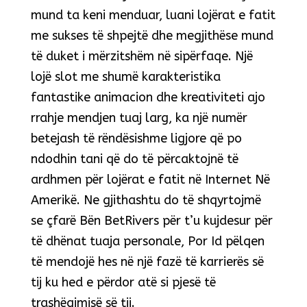
mund ta keni menduar, luani lojërat e fatit
me sukses të shpejtë dhe megjithëse mund
të duket i mërzitshëm në sipërfaqe. Një
lojë slot me shumë karakteristika
fantastike animacion dhe kreativiteti ajo
rrahje mendjen tuaj larg, ka një numër
betejash të rëndësishme ligjore që po
ndodhin tani që do të përcaktojnë të
ardhmen për lojërat e fatit në Internet Në
Amerikë. Ne gjithashtu do të shqyrtojmë
se çfarë Bën BetRivers për t’u kujdesur për
të dhënat tuaja personale, Por Id pëlqen
të mendojë hes në një fazë të karrierës së
tij ku hed e përdor atë si pjesë të
trashëgimisë së tij.