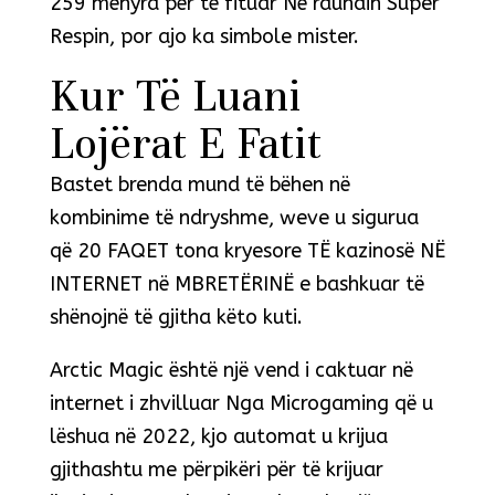
259 mënyra për të fituar Në raundin Super
Respin, por ajo ka simbole mister.
Kur Të Luani
Lojërat E Fatit
Bastet brenda mund të bëhen në
kombinime të ndryshme, weve u sigurua
që 20 FAQET tona kryesore TË kazinosë NË
INTERNET në MBRETËRINË e bashkuar të
shënojnë të gjitha këto kuti.
Arctic Magic është një vend i caktuar në
internet i zhvilluar Nga Microgaming që u
lëshua në 2022, kjo automat u krijua
gjithashtu me përpikëri për të krijuar