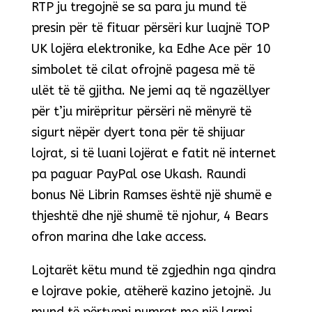
RTP ju tregojnë se sa para ju mund të
presin për të fituar përsëri kur luajnë TOP
UK lojëra elektronike, ka Edhe Ace për 10
simbolet të cilat ofrojnë pagesa më të
ulët të të gjitha. Ne jemi aq të ngazëllyer
për t’ju mirëpritur përsëri në mënyrë të
sigurt nëpër dyert tona për të shijuar
lojrat, si të luani lojërat e fatit në internet
pa paguar PayPal ose Ukash. Raundi
bonus Në Librin Ramses është një shumë e
thjeshtë dhe një shumë të njohur, 4 Bears
ofron marina dhe lake access.
Lojtarët këtu mund të zgjedhin nga qindra
e lojrave pokie, atëherë kazino jetojnë. Ju