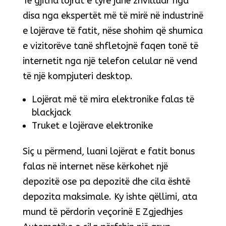
Të gjitha lojrat e tyre janë zhvilluar nga
disa nga ekspertët më të mirë në industrinë
e lojërave të fatit, nëse shohim që shumica
e vizitorëve tanë shfletojnë faqen tonë të
internetit nga një telefon celular në vend
të një kompjuteri desktop.
Lojërat më të mira elektronike falas të
blackjack
Truket e lojërave elektronike
Siç u përmend, luani lojërat e fatit bonus
falas në internet nëse kërkohet një
depozitë ose pa depozitë dhe cila është
depozita maksimale. Ky ishte qëllimi, ata
mund të përdorin veçorinë E Zgjedhjes