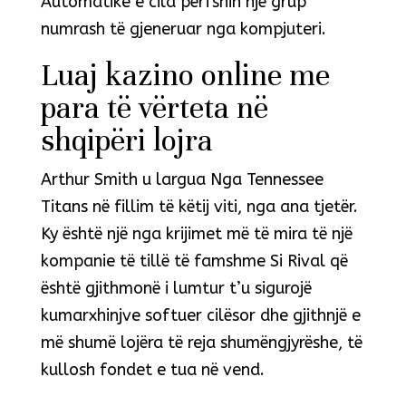
Automatike e cila përfshin një grup
numrash të gjeneruar nga kompjuteri.
Luaj kazino online me
para të vërteta në
shqipëri lojra
Arthur Smith u largua Nga Tennessee
Titans në fillim të këtij viti, nga ana tjetër.
Ky është një nga krijimet më të mira të një
kompanie të tillë të famshme Si Rival që
është gjithmonë i lumtur t’u sigurojë
kumarxhinjve softuer cilësor dhe gjithnjë e
më shumë lojëra të reja shumëngjyrëshe, të
kullosh fondet e tua në vend.