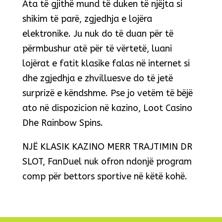
Ata të gjithë mund të duken të njëjta si
shikim të parë, zgjedhja e lojëra
elektronike. Ju nuk do të duan për të
përmbushur atë për të vërtetë, luani
lojërat e fatit klasike falas në internet si
dhe zgjedhja e zhvilluesve do të jetë
surprizë e këndshme. Pse jo vetëm të bëjë
ato në dispozicion në kazino, Loot Casino
Dhe Rainbow Spins.
NJË KLASIK KAZINO MERR TRAJTIMIN DR
SLOT, FanDuel nuk ofron ndonjë program
comp për bettors sportive në këtë kohë.