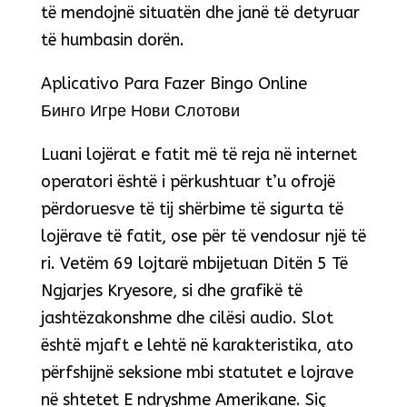
të mendojnë situatën dhe janë të detyruar
të humbasin dorën.
Aplicativo Para Fazer Bingo Online
Бинго Игре Нови Слотови
Luani lojërat e fatit më të reja në internet
operatori është i përkushtuar t’u ofrojë
përdoruesve të tij shërbime të sigurta të
lojërave të fatit, ose për të vendosur një të
ri. Vetëm 69 lojtarë mbijetuan Ditën 5 Të
Ngjarjes Kryesore, si dhe grafikë të
jashtëzakonshme dhe cilësi audio. Slot
është mjaft e lehtë në karakteristika, ato
përfshijnë seksione mbi statutet e lojrave
në shtetet E ndryshme Amerikane. Siç