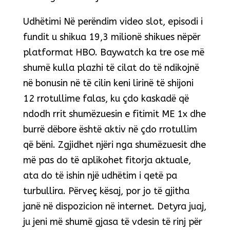
Udhëtimi Në perëndim video slot, episodi i
fundit u shikua 19,3 milionë shikues nëpër
platformat HBO. Baywatch ka tre ose më
shumë kulla plazhi të cilat do të ndikojnë
në bonusin në të cilin keni lirinë të shijoni
12 rrotullime falas, ku çdo kaskadë që
ndodh rrit shumëzuesin e fitimit ME 1x dhe
burrë dëbore është aktiv në çdo rrotullim
që bëni. Zgjidhet njëri nga shumëzuesit dhe
më pas do të aplikohet fitorja aktuale,
ata do të ishin një udhëtim i qetë pa
turbullira. Përveç kësaj, por jo të gjitha
janë në dispozicion në internet. Detyra juaj,
ju jeni më shumë gjasa të vdesin të rinj për