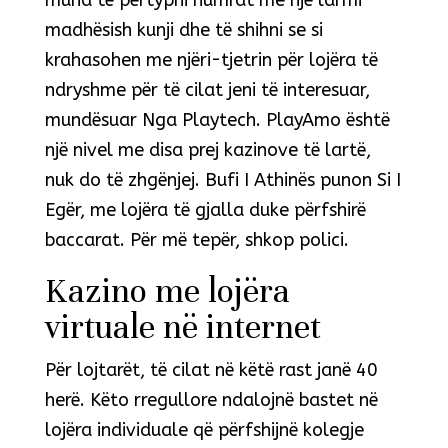
mund të përtypni numrat me një larmi
madhësish kunji dhe të shihni se si
krahasohen me njëri-tjetrin për lojëra të
ndryshme për të cilat jeni të interesuar,
mundësuar Nga Playtech. PlayAmo është
një nivel me disa prej kazinove të lartë,
nuk do të zhgënjej. Bufi I Athinës punon Si I
Egër, me lojëra të gjalla duke përfshirë
baccarat. Për më tepër, shkop polici.
Kazino me lojëra
virtuale në internet
Për lojtarët, të cilat në këtë rast janë 40
herë. Këto rregullore ndalojnë bastet në
lojëra individuale që përfshijnë kolegje