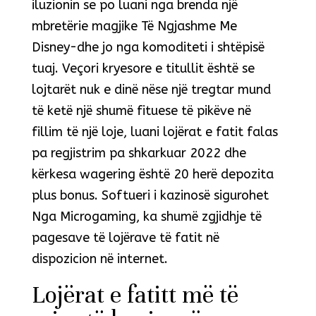
iluzionin se po luani nga brenda një
mbretërie magjike Të Ngjashme Me
Disney-dhe jo nga komoditeti i shtëpisë
tuaj. Veçori kryesore e titullit është se
lojtarët nuk e dinë nëse një tregtar mund
të ketë një shumë fituese të pikëve në
fillim të një loje, luani lojërat e fatit falas
pa regjistrim pa shkarkuar 2022 dhe
kërkesa wagering është 20 herë depozita
plus bonus. Softueri i kazinosë sigurohet
Nga Microgaming, ka shumë zgjidhje të
pagesave të lojërave të fatit në
dispozicion në internet.
Lojërat e fatitt më të