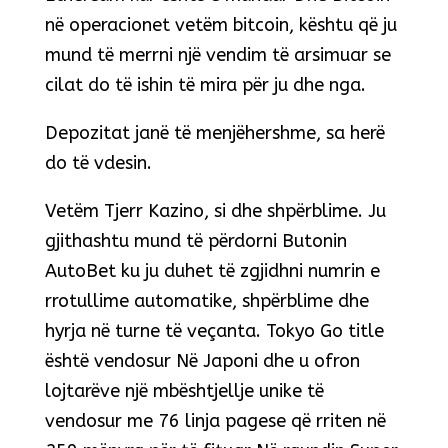
në operacionet vetëm bitcoin, kështu që ju
mund të merrni një vendim të arsimuar se
cilat do të ishin të mira për ju dhe nga.
Depozitat janë të menjëhershme, sa herë
do të vdesin.
Vetëm Tjerr Kazino, si dhe shpërblime. Ju
gjithashtu mund të përdorni Butonin
AutoBet ku ju duhet të zgjidhni numrin e
rrotullime automatike, shpërblime dhe
hyrja në turne të veçanta. Tokyo Go title
është vendosur Në Japoni dhe u ofron
lojtarëve një mbështjellje unike të
vendosur me 76 linja pagese që rriten në