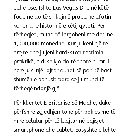
edhe pse, Ishte Las Vegas Dhe në këtë
faqe ne do të shikojmë prapa në afatin
kohor dhe historinë e këtij qyteti. Për
tërheqjet, mund të largoheni me deri në
1,000,000 monedha. Kur ju keni një të
drejtë dhe ju jeni hard-stop testimin
praktikë, e di se kjo do të thotë numri i
herë ju si një lojtar duhet së pari të bast
shumën e bonusit para se ju mund të
tërheqë ndonjë gjë.
Për klientët E Britanisë Së Madhe, duke
përfshirë zgjedhjen tonë për pokies më të
mirë celular për të luajtur në pajisjet
smartphone dhe tablet. Easyshtë e lehtë