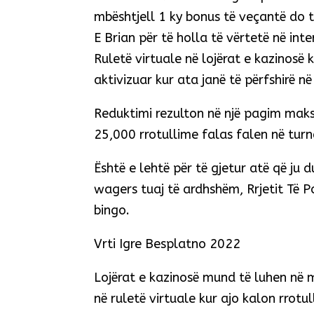
mbështjell 1 ky bonus të veçantë do të
E Brian për të holla të vërtetë në int
Ruletë virtuale në lojërat e kazinosë 
aktivizuar kur ata janë të përfshirë në
Reduktimi rezulton në një pagim maks
25,000 rrotullime falas falen në turn
Është e lehtë për të gjetur atë që ju 
wagers tuaj të ardhshëm, Rrjetit Të 
bingo.
Vrti Igre Besplatno 2022
Lojërat e kazinosë mund të luhen në m
në ruletë virtuale kur ajo kalon rrotul