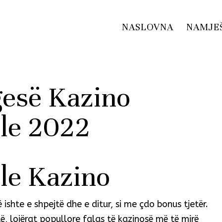
NASLOVNA
NAMJE
gesë Kazino
ale 2022
ale Kazino
ishte e shpejtë dhe e ditur, si me çdo bonus tjetër.
të, lojërat popullore falas të kazinosë më të mirë