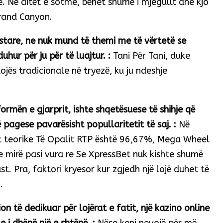
e. Në ditët e sotme, bëhet shumë i mjegullt dhe kjo
Grand Canyon.
estare, ne nuk mund të themi me të vërtetë se
uhur për ju për të luajtur. :
Tani Për Tani, duke
ojës tradicionale në tryezë, ku ju ndeshje
ormën e gjarprit, ishte shqetësuese të shihje që
pagese pavarësisht popullaritetit të saj. :
Në
at teorike Të Opalit RTP është 96,67%, Mega Wheel
 e mirë pasi vura re Se XpressBet nuk kishte shumë
st. Pra, faktori kryesor kur zgjedh një lojë duhet të
.
on të dedikuar për lojërat e fatit, një kazino online