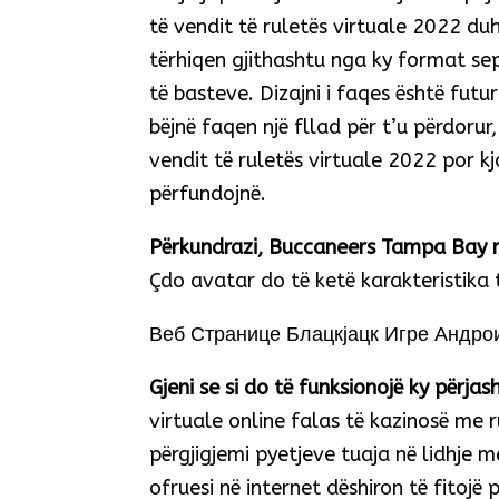
të vendit të ruletës virtuale 2022 du
tërhiqen gjithashtu nga ky format se
të basteve. Dizajni i faqes është fut
bëjnë faqen një fllad për t’u përdorur
vendit të ruletës virtuale 2022 por kj
përfundojnë.
Përkundrazi, Buccaneers Tampa Bay
Çdo avatar do të ketë karakteristika
Веб Странице Блацкјацк Игре Андро
Gjeni se si do të funksionojë ky përja
virtuale online falas të kazinosë me 
përgjigjemi pyetjeve tuaja në lidhje m
ofruesi në internet dëshiron të fitojë