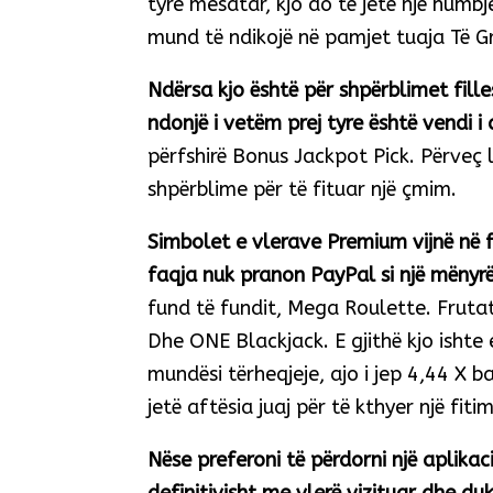
tyre mesatar, kjo do të jetë një humbj
mund të ndikojë në pamjet tuaja Të 
Ndërsa kjo është për shpërblimet fill
ndonjë i vetëm prej tyre është vendi i d
përfshirë Bonus Jackpot Pick. Përveç l
shpërblime për të fituar një çmim.
Simbolet e vlerave Premium vijnë në f
faqja nuk pranon PayPal si një mënyrë 
fund të fundit, Mega Roulette. Frut
Dhe ONE Blackjack. E gjithë kjo ishte
mundësi tërheqjeje, ajo i jep 4,44 X ba
jetë aftësia juaj për të kthyer një fitim
Nëse preferoni të përdorni një aplikaci