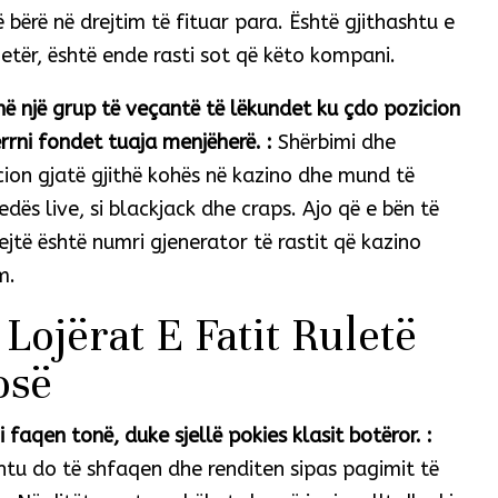
 bërë në drejtim të fituar para. Është gjithashtu e
etër, është ende rasti sot që këto kompani.
në një grup të veçantë të lëkundet ku çdo pozicion
rrni fondet tuaja menjëherë. :
Shërbimi dhe
icion gjatë gjithë kohës në kazino dhe mund të
dës live, si blackjack dhe craps. Ajo që e bën të
rejtë është numri gjenerator të rastit që kazino
m.
Lojërat E Fatit Ruletë
osë
 faqen tonë, duke sjellë pokies klasit botëror. :
shtu do të shfaqen dhe renditen sipas pagimit të