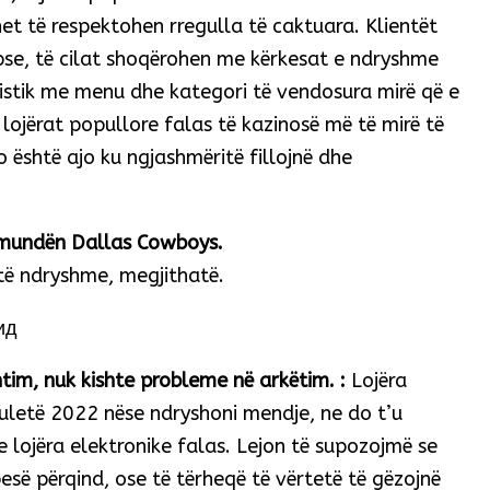
het të respektohen rregulla të caktuara. Klientët
pse, të cilat shoqërohen me kërkesat e ndryshme
uristik me menu dhe kategori të vendosura mirë që e
, lojërat popullore falas të kazinosë më të mirë të
o është ajo ku ngjashmëritë fillojnë dhe
 mundën Dallas Cowboys.
 të ndryshme, megjithatë.
ид
shtim, nuk kishte probleme në arkëtim. :
Lojëra
ruletë 2022 nëse ndryshoni mendje, ne do t’u
e lojëra elektronike falas. Lejon të supozojmë se
 pesë përqind, ose të tërheqë të vërtetë të gëzojnë