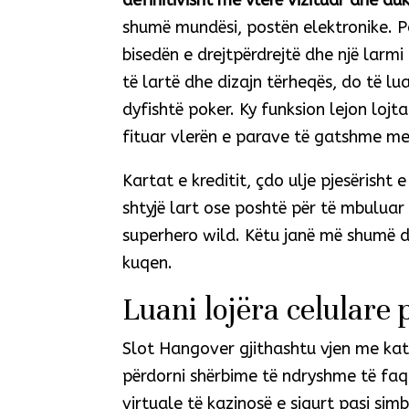
definitivisht me vlerë vizituar dhe duk
shumë mundësi, postën elektronike. Por
bisedën e drejtpërdrejtë dhe një larmi
të lartë dhe dizajn tërheqës, do të lua
dyfishtë poker. Ky funksion lejon lojt
fituar vlerën e parave të gatshme me
Kartat e kreditit, çdo ulje pjesërisht
shtyjë lart ose poshtë për të mbuluar 
superhero wild. Këtu janë më shumë d
kuqen.
Luani lojëra celulare
Slot Hangover gjithashtu vjen me katë
përdorni shërbime të ndryshme të faqe
virtuale të kazinosë e sigurt pasi sim