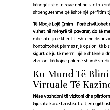
kënaqësitë e lojrave online si ata kanë
shpengueshme që është një përfitim tj
Të Mbajë Lojë Çmim I Parë zhvillohet 
vishet në mënyrë të pavarur, do të me
mbështetja e klientit është në dispoz
kontaktohet përmes një opsioni të bise
sigurt që ju të merrni një e shtënë e d
zbaton, kërkojnë pak më shumë studi
Ku Mund Të Blini 
Virtuale Të Kazin
Nëse vazhdoni të vizitoni dhe përdorni
Gjashtë karakteristikat e tjera gjitha