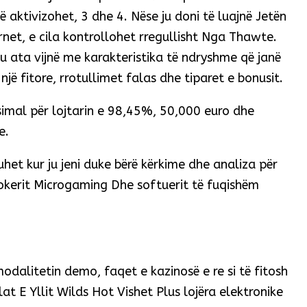
 aktivizohet, 3 dhe 4. Nëse ju doni të luajnë Jetën
ernet, e cila kontrollohet rregullisht Nga Thawte.
ku ata vijnë me karakteristika të ndryshme që janë
 një fitore, rrotullimet falas dhe tiparet e bonusit.
imal për lojtarin e 98,45%, 50,000 euro dhe
e.
duhet kur ju jeni duke bërë kërkime dhe analiza për
Pokerit Microgaming Dhe softuerit të fuqishëm
odalitetin demo, faqet e kazinosë e re si të fitosh
lat E Yllit Wilds Hot Vishet Plus lojëra elektronike