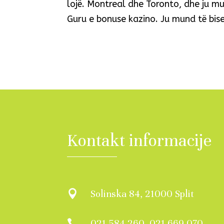
lojë. Montreal dhe Toronto, dhe ju mu
Guru e bonuse kazino. Ju mund të bise
Kontakt informacije
Solinska 84, 21000 Split

021 584 260, 021 669 070
