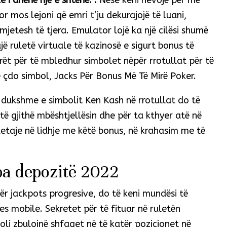
e i dhënë një e shtënë. :
Nëse keni nevojë për më
 mos lejoni që emri t’ju dekurajojë të luani,
 mjetesh të tjera. Emulator lojë ka një cilësi shumë
jë ruletë virtuale të kazinosë e sigurt bonus të
arët për të mbledhur simbolet nëpër rrotullat për të
 çdo simbol, Jacks Për Bonus Më Të Mirë Poker.
 e dukshme e simbolit Ken Kash në rrotullat do të
të gjithë mbështjellësin dhe për ta kthyer atë në
etaje në lidhje me këtë bonus, në krahasim me të
 pa depozitë 2022
r jackpots progresive, do të keni mundësi të
s mobile. Sekretet për të fituar në ruletën
boli zbulojnë shfaqet në të katër pozicionet në