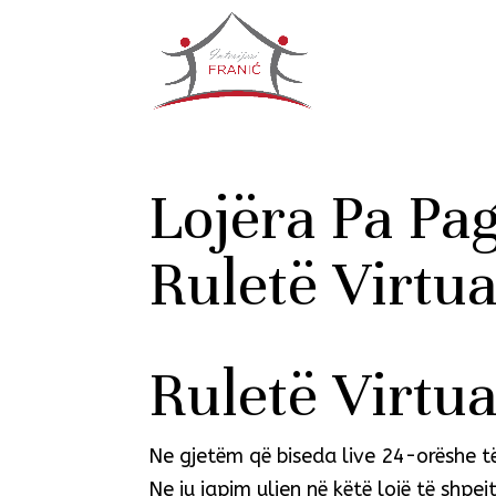
Lojëra Pa Pa
Ruletë Virtu
Ruletë Virtu
Ne gjetëm që biseda live 24-orëshe të 
Ne ju japim uljen në këtë lojë të shpej