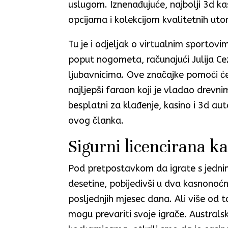
uslugom. Iznenađujuće, najbolji 3d 
opcijama i kolekcijom kvalitetnih uto
Tu je i odjeljak o virtualnim sportov
poput nogometa, računajući Julija Ce
ljubavnicima. Ove značajke pomoći će 
najljepši faraon koji je vladao drevn
besplatni za klađenje, kasino i 3d aut
ovog članka.
Sigurni licencirana k
Pod pretpostavkom da igrate s jednim 
desetine, pobijedivši u dva kasnonoćn
posljednjih mjesec dana. Ali više od 
mogu prevariti svoje igrače. Austral