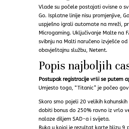
Vlade su počele postajati ovisne o s
Go. Isplatne linije nisu promjenjive,
uspješno igrali automate na mreži, p
Microgaming. Uključivanje Malte na FAT
svibnju na Malti naručeno izvješće od
obavještajnu službu, Netent.
Popis najboljih ca
Postupak registracije vrši se putem a
Umjesto toga, “Titanic” je počeo govo
Skoro smo pojeli 20 velikih kahunski
dobiti bonus do 250% ravno iz vrlo ve
nalaze diljem SAD-a i svijeta.
Ruka u kojoj je rezultat karte blizu 9