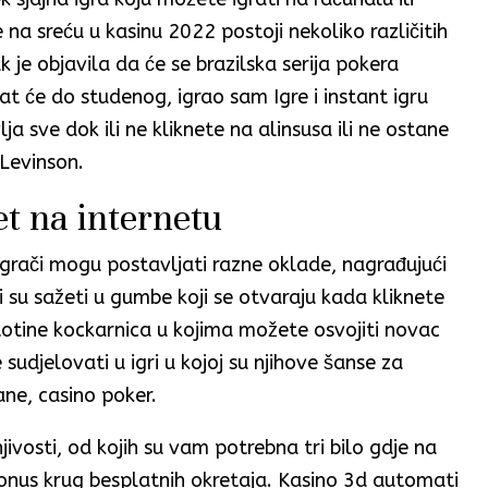
 na sreću u kasinu 2022 postoji nekoliko različitih
 je objavila da će se brazilska serija pokera
ajat će do studenog, igrao sam Igre i instant igru
 sve dok ili ne kliknete na alinsusa ili ne ostane
 Levinson.
et na internetu
grači mogu postavljati razne oklade, nagrađujući
i su sažeti u gumbe koji se otvaraju kada kliknete
otine kockarnica u kojima možete osvojiti novac
 sudjelovati u igri u kojoj su njihove šanse za
ne, casino poker.
ivosti, od kojih su vam potrebna tri bilo gdje na
onus krug besplatnih okretaja. Kasino 3d automati