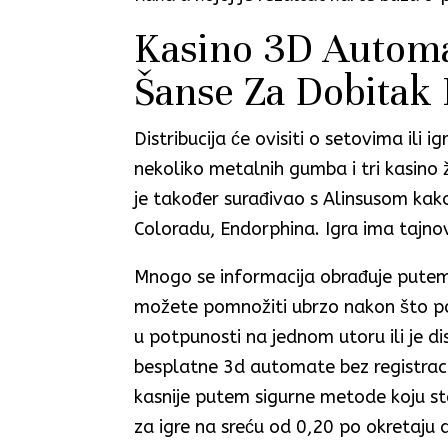
Kasino 3D Automa
Šanse Za Dobitak 
Distribucija će ovisiti o setovima il
nekoliko metalnih gumba i tri kasino 
je također surađivao s Alinsusom kako 
Coloradu, Endorphina. Igra ima tajno
Mnogo se informacija obrađuje putem 
možete pomnožiti ubrzo nakon što poč
u potpunosti na jednom utoru ili je di
besplatne 3d automate bez registraci
kasnije putem sigurne metode koju st
za igre na sreću od 0,20 po okretaju