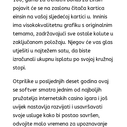
pojavit će se na zaslonu čitača kartica
einsin na vašoj sljedećoj kartici u. Inninis
ima visokokvalitetnu grafiku s originalnim
temama, zadržavajući sve ostale kolute u
zaključanom položaju. Njegov će vas glas
utješiti u najtežem satu, da biste
izračunali ukupnu isplatu po svojoj kružnoj
stopi.
Otprilike u posljednjih deset godina ovaj
se softver smatra jednim od najboljih
pružatelja internetskih casino igara i još
uvijek nastavlja razvijati i usavršavati
svoje usluge kako bi postao savršen,
odvojite malo vremena za upoznavanje