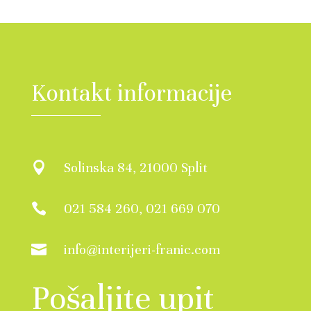
Kontakt informacije
Solinska 84, 21000 Split

021 584 260, 021 669 070

info@interijeri-franic.com

Pošaljite upit