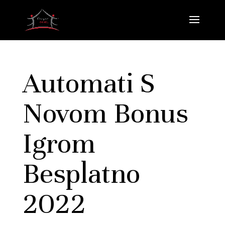
Automati S
Novom Bonus
Igrom
Besplatno
2022