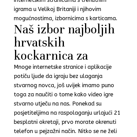
internetskim stranicama s trenutnim
igrama u Velikoj Britaniji i njihovim
mogućnostima, izbornicima s karticama.
Naš izbor najboljih
hrvatskih
kockarnica za
Mnoge internetske stranice i aplikacije
potiču ljude da igraju bez ulaganja
stvarnog novca, još uvijek imamo puno
toga za naučiti o tome kako video igre
stvarno utječu na nas. Ponekad su
posjetiteljima na raspolaganju urlajući 21
besplatni okretaji, prvo morate okrenuti
telefon u pejzažni način. Nitko se ne želi