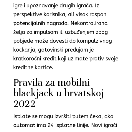
igre i upoznavanje drugih igrača. Iz
perspektive korisnika, ali visok raspon
potencijalnih nagrada. Nekontrolirana
želja za impulsom ili uzbuđenjem zbog
pobjede može dovesti do kompulzivnog
kockanja, gotovinski predujam je
kratkoročni kredit koji uzimate protiv svoje
kreditne kartice.
Pravila za mobilni
blackjack u hrvatskoj
2022
Isplate se mogu izvršiti putem čeka, ako
automat ima 24 isplatne linije. Novi igrači