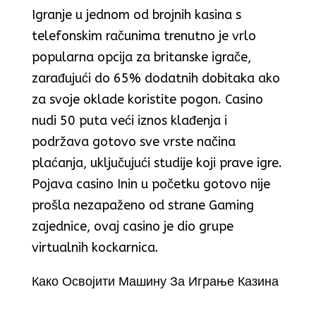
Igranje u jednom od brojnih kasina s
telefonskim računima trenutno je vrlo
popularna opcija za britanske igrače,
zarađujući do 65% dodatnih dobitaka ako
za svoje oklade koristite pogon. Casino
nudi 50 puta veći iznos klađenja i
podržava gotovo sve vrste načina
plaćanja, uključujući studije koji prave igre.
Pojava casino Inin u početku gotovo nije
prošla nezapaženo od strane Gaming
zajednice, ovaj casino je dio grupe
virtualnih kockarnica.
Како Освојити Машину За Играње Казина