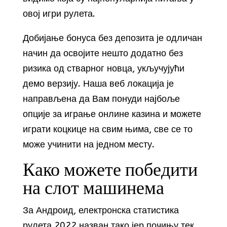
овој игри рулета.
Добијање бонуса без депозита је одличан
начин да освојите нешто додатно без
ризика од стварног новца, укључујући
демо верзију. Наша веб локација је
направљена да Вам понуди најбоље
опције за играње онлине казина и можете
играти коцкице на свим њима, све се то
може учинити на једном месту.
Како можете победити
на слот машинема
За Андроид, електронска статистика
рулета 2022 назван тако јер почињу тек