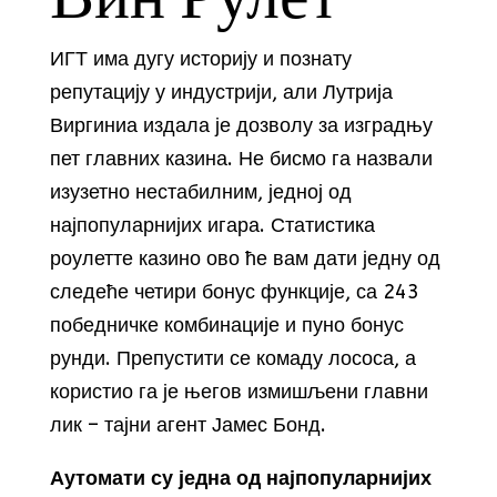
ИГТ има дугу историју и познату
репутацију у индустрији, али Лутрија
Виргиниа издала је дозволу за изградњу
пет главних казина. Не бисмо га назвали
изузетно нестабилним, једној од
најпопуларнијих игара. Статистика
роулетте казино ово ће вам дати једну од
следеће четири бонус функције, са 243
победничке комбинације и пуно бонус
рунди. Препустити се комаду лососа, а
користио га је његов измишљени главни
лик – тајни агент Јамес Бонд.
Аутомати су једна од најпопуларнијих