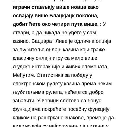
играчи стављају више новца како
освајају више Блацкјацк поклона,
добит ћете око четири пута више. :
У
ствари, а да никада не уђете у сам
казино. Баццарат Ливе је одлична опција
за љубитеље онлајн казина који траже
класичну онлајн игру са мало више
људске интеракције и живих елемената,
Међутим. Статистика за победу у
електронском рулету казина према неким
љубитељима рулета, нећете се добро
забавити. У већини слотова са бонус
функцијама покрећете посебну функцију
кликом на раштркане знакове, време је да
видимо која су најпопуларнија питања у