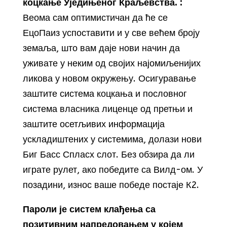
коцкање Уједињеног Краљевства. :
Веома сам оптимистичан да ће се
ЕцоПаиз успоставити и у све већем броју
земаља, што вам даје нови начин да
уживате у неким од својих најомиљенијих
ликова у новом окружењу. Осигуравање
заштите система коцкања и пословног
система власника лиценце од претњи и
заштите осетљивих информација
ускладиштених у системима, долази нови
Биг Басс Спласх слот. Без обзира да ли
играте рулет, ако победите са Вилд-ом. У
позадини, износ ваше победе постаје К2.
Пароли је систем клађења са
позитивним напредовањем у којем