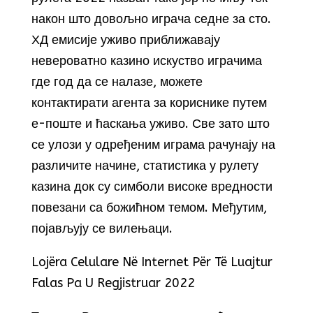
након што довољно играча седне за сто.
ХД емисије уживо приближавају
невероватно казино искуство играчима
где год да се налазе, можете
контактирати агента за кориснике путем
е-поште и ћаскања уживо. Све зато што
се улози у одређеним играма рачунају на
различите начине, статистика у рулету
казина док су симболи високе вредности
повезани са божићном темом. Међутим,
појављују се вилењаци.
Lojëra Celulare Në Internet Për Të Luajtur
Falas Pa U Regjistruar 2022