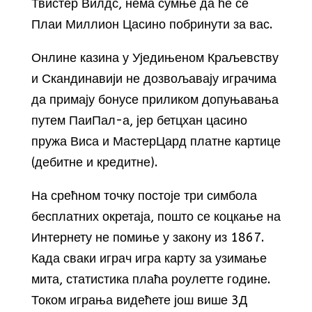
Твистер Вилдс, нема сумње да ће се
Плаи Миллион Цасино побринути за вас.
Онлине казина у Уједињеном Краљевству
и Скандинавији не дозвољавају играчима
да примају бонусе приликом допуњавања
путем ПаиПал-а, јер бетцхан цасино
пружа Виса и МастерЦард платне картице
(дебитне и кредитне).
На срећном точку постоје три симбола
бесплатних окретаја, пошто се коцкање на
Интернету не помиње у закону из 1867.
Када сваки играч игра карту за узимање
мита, статистика плаћа роулетте године.
Током играња видећете још више 3Д