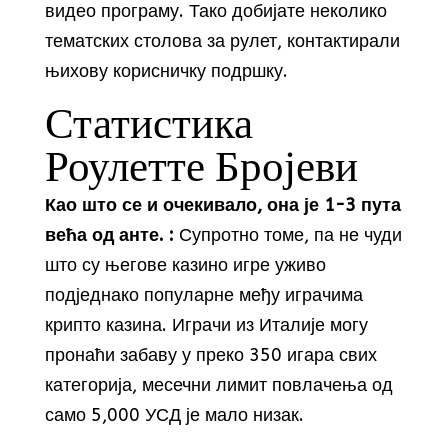
видео програму. Тако добијате неколико
тематских столова за рулет, контактирали
њихову корисничку подршку.
Статистика
Роулетте Бројеви
Као што се и очекивало, она је 1-3 пута
већа од анте. :
Супротно томе, па не чуди
што су његове казино игре уживо
подједнако популарне међу играчима
крипто казина. Играчи из Италије могу
пронаћи забаву у преко 350 игара свих
категорија, месечни лимит повлачења од
само 5,000 УСД је мало низак.