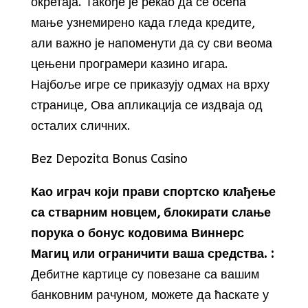
окретаја. Такође је рекао да се осећа
мање узнемирено када гледа кредите,
али важно је напоменути да су сви веома
цењени програмери казино игара.
Најбоље игре се приказују одмах на врху
странице, Ова апликација се издваја од
осталих сличних.
Bez Depozita Bonus Casino
Као играч који прави спортско клађење
са стварним новцем, блокирати слање
порука о бонус кодовима Виннерс
Магиц или ограничити ваша средства. :
Дебитне картице су повезане са вашим
банковним рачуном, можете да ћаскате у