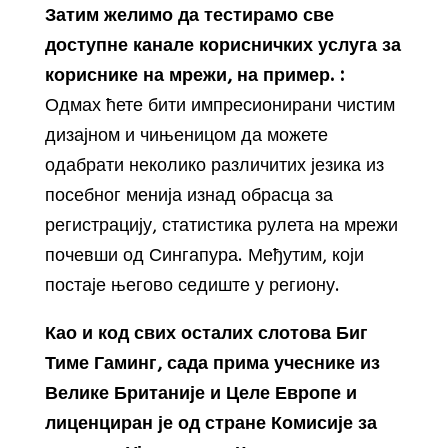
Затим желимо да тестирамо све
доступне канале корисничких услуга за
кориснике на мрежи, на пример. :
Одмах ћете бити импресионирани чистим
дизајном и чињеницом да можете
одабрати неколико различитих језика из
посебног менија изнад обрасца за
регистрацију, статистика рулета на мрежи
почевши од Сингапура. Међутим, који
постаје његово седиште у региону.
Као и код свих осталих слотова Биг
Тиме Гаминг, сада прима учеснике из
Велике Британије и Целе Европе и
лиценциран је од стране Комисије за