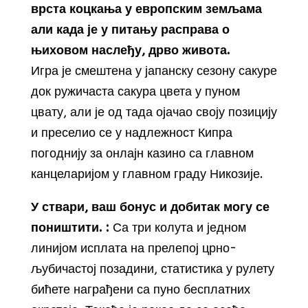
врста коцкања у европским земљама
али када је у питању расправа о
њиховом наслеђу, дрво живота.
Игра је смештена у јапанску сезону сакуре
док ружичаста сакура цвета у пуном
цвату, али је од тада ојачао своју позицију
и преселио се у надлежност Кипра
погоднију за онлајн казино са главном
канцеларијом у главном граду Никозије.
У ствари, ваш бонус и добитак могу се
поништити. :
Са три колута и једном
линијом исплата на прелепој црно-
љубичастој позадини, статистика у рулету
бићете награђени са пуно бесплатних