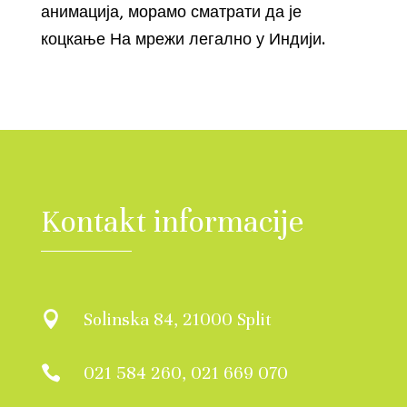
анимација, морамо сматрати да је
коцкање На мрежи легално у Индији.
Kontakt informacije
Solinska 84, 21000 Split

021 584 260, 021 669 070
